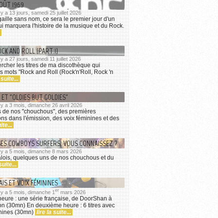
AOÛT 1969
l y a 13 jours, samedi 25 juillet 2026
ille sans nom, ce sera le premier jour d'un
 marquera l'histoire de la musique et du Rock.
OCK AND ROLL (PART.1)
l y a 27 jours, samedi 11 juillet 2026
ercher les titres de ma discothèque qui
s mots "Rock and Roll (Rock'n'Roll, Rock 'n
 suite...
ET "OLDIES BUT GOLDIES"
il y a 3 mois, dimanche 26 avril 2026
 de nos "chouchous", des premières
s dans l'émission, des voix féminines et des
ite...
SES COWBOYS SURFERS, VOUS CONNAISSEZ ?
il y a 5 mois, dimanche 8 mars 2026
lois, quelques uns de nos chouchous et du
suite...
IS ET VOIX FÉMININES
er
il y a 5 mois, dimanche 1
mars 2026
eure : une série française, de DoorShan à
on (30mn) En deuxième heure : 6 titres avec
inines (30mn)
lire la suite...