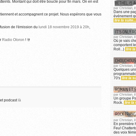
teints. Montant qui doit être bouclé pour fin mars. On en est
BETHEL, 15 
par Christian, i
Dans une paga
tiennent et accompagnent ce projet. Nous espérons que vous
événement qui
lire la suite...
ffusion de l'émission du
lundi 18 novembre 2019 à 20h
,
IT'S ONLY R
par Christian, i
ur
Radio Oloron
! 🤘
Où je vais ch
comportent le
Roll...)
lire la
CHOUCHOUS 
par Christian, 
Quelques uns
programmation
70's
lire la su
ROMAIN ET 
par Christian, 
Un groupe Pa
et podcast
là
Rock.
lire la 
ROCK FRANÇA
par Christian, 
En première h
Feu! Chattert
des voix fém