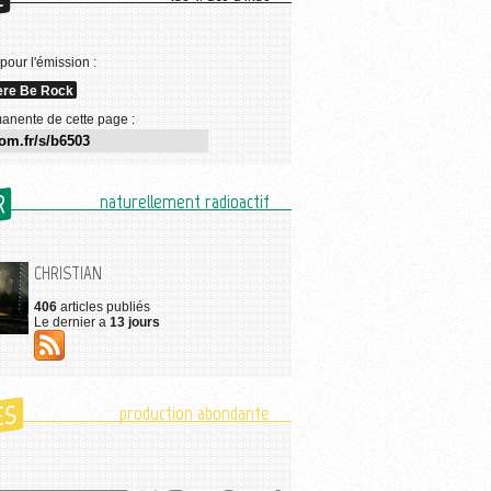
E
 pour l'émission :
ere Be Rock
anente de cette page :
R
naturellement radioactif
CHRISTIAN
406
articles publiés
Le dernier a
13 jours
ES
production abondante