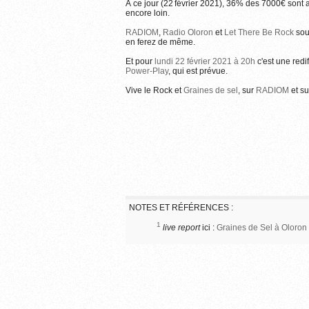
À ce jour (22 février 2021), 36% des 7000€ sont at
encore loin.
RADIOM
,
Radio Oloron
et
Let There Be Rock
sou
en ferez de même.
Et pour
lundi 22 février 2021 à 20h
c'est une redi
Power-Play
, qui est prévue.
Vive le Rock et
Graines de sel
, sur
RADIOM
et s
NOTES ET RÉFÉRENCES :
1
live report
ici :
Graines de Sel à Oloron