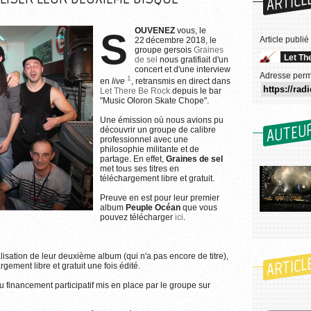
ARTICL
SOUVENEZ
vous, le
Article publié
22 décembre 2018, le
groupe gersois
Graines
Let Th
de sel
nous gratifiait d'un
concert et d'une interview
Adresse perm
1
en
live
, retransmis en direct dans
Let There Be Rock
depuis le bar
"Music Oloron Skate Chope".
Une émission où nous avions pu
AUTEU
découvrir un groupe de calibre
professionnel avec une
philosophie militante et de
partage. En effet,
Graines de sel
met tous ses titres en
téléchargement libre et gratuit.
Preuve en est pour leur premier
album
Peuple Océan
que vous
pouvez télécharger
ici
.
k
r l'utilisation des images...
nalisation de leur deuxième album (qui n'a pas encore de titre),
ARTICL
ement libre et gratuit une fois édité.
u financement participatif mis en place par le groupe sur