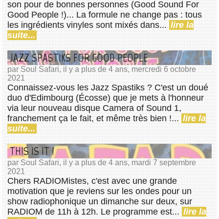
son pour de bonnes personnes (Good Sound For
Good People !)... La formule ne change pas : tous
les ingrédients vinyles sont mixés dans...
lire la
suite...
JAZZ SPASTIKS FOR GOOD PEOPLE
par Soul Safari, il y a plus de 4 ans, mercredi 6 octobre
2021
Connaissez-vous les Jazz Spastiks ? C'est un doué
duo d'Edimbourg (Écosse) que je mets à l'honneur
via leur nouveau disque Camera of Sound 1,
franchement ça le fait, et même très bien !...
lire la
suite...
THIS IS IT !
par Soul Safari, il y a plus de 4 ans, mardi 7 septembre
2021
Chers RADIOMistes, c'est avec une grande
motivation que je reviens sur les ondes pour un
show radiophonique un dimanche sur deux, sur
RADIOM de 11h à 12h. Le programme est...
lire la