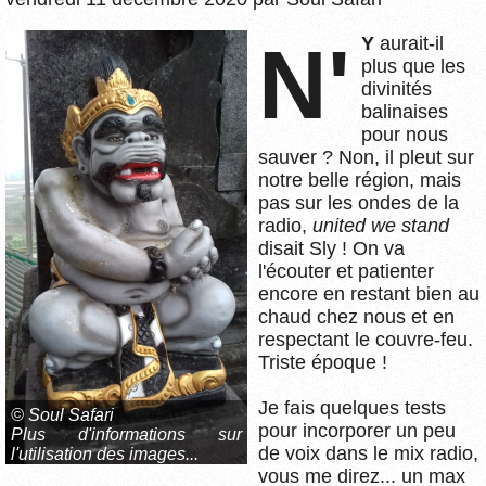
N'Y
aurait-il
plus que les
divinités
balinaises
pour nous
sauver ? Non, il pleut sur
notre belle région, mais
pas sur les ondes de la
radio,
united we stand
disait Sly ! On va
l'écouter et patienter
encore en restant bien au
chaud chez nous et en
respectant le couvre-feu.
Triste époque !
Je fais quelques tests
© Soul Safari
pour incorporer un peu
Plus d'informations sur
de voix dans le mix radio,
l'utilisation des images...
vous me direz... un max