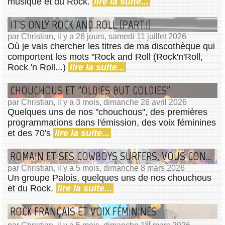
musique et du Rock.
lire la suite...
IT'S ONLY ROCK AND ROLL (PART.1)
par Christian, il y a 26 jours, samedi 11 juillet 2026
Où je vais chercher les titres de ma discothèque qui
comportent les mots "Rock and Roll (Rock'n'Roll,
Rock 'n Roll...)
lire la suite...
CHOUCHOUS ET "OLDIES BUT GOLDIES"
par Christian, il y a 3 mois, dimanche 26 avril 2026
Quelques uns de nos "chouchous", des premières
programmations dans l'émission, des voix féminines
et des 70's
lire la suite...
ROMAIN ET SES COWBOYS SURFERS, VOUS CONNAISSEZ ?
par Christian, il y a 5 mois, dimanche 8 mars 2026
Un groupe Palois, quelques uns de nos chouchous
et du Rock.
lire la suite...
ROCK FRANÇAIS ET VOIX FÉMININES
er