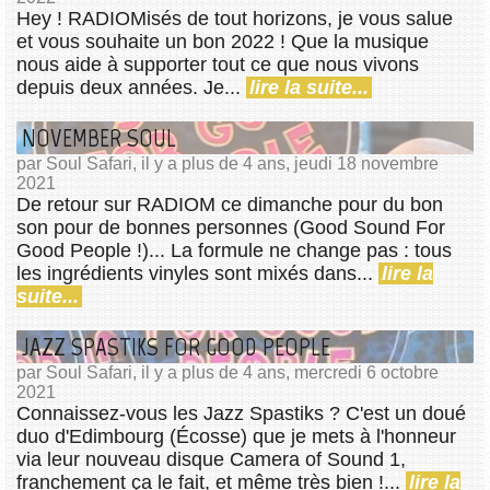
Hey ! RADIOMisés de tout horizons, je vous salue
et vous souhaite un bon 2022 ! Que la musique
nous aide à supporter tout ce que nous vivons
depuis deux années. Je...
lire la suite...
NOVEMBER SOUL
par Soul Safari, il y a plus de 4 ans, jeudi 18 novembre
2021
De retour sur RADIOM ce dimanche pour du bon
son pour de bonnes personnes (Good Sound For
Good People !)... La formule ne change pas : tous
les ingrédients vinyles sont mixés dans...
lire la
suite...
JAZZ SPASTIKS FOR GOOD PEOPLE
par Soul Safari, il y a plus de 4 ans, mercredi 6 octobre
2021
Connaissez-vous les Jazz Spastiks ? C'est un doué
duo d'Edimbourg (Écosse) que je mets à l'honneur
via leur nouveau disque Camera of Sound 1,
franchement ça le fait, et même très bien !...
lire la