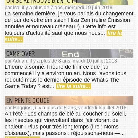
ON SE RETROUVE BIENTÔT !
par Isa, il y a plus de 7 ans, mercredi 19 juin 2019
La semaine dernière, je vous parlais du changement
de jour de votre émission Hiza Zen (relire Émission
annulée et nouveau créneau !). Cette info est
toujours d'actualité sauf que nous nous...
lire la
suite...
GAME OVER
par Adrian, il y a plus de 8 ans, mardi 10 juillet 2018
L'heure a sonné, l'heure de finir ce que j'ai
commencé il y a environ un an. Nous l'avons tous
redouté mais le dernier épisode de What's The
Game Today ? est...
lire la suite...
EN PENTE DOUCE
par Hoggins!, il y a plus de 8 ans, vendredi 6 juillet 2018
Ah l'été ! Les champs de blé au coucher du soleil,
les insectes qui virevoltent dans l'air vibrant de
chaleur ! Plus pour très longtemps (lire : Noms
d'oiseaux), mais passons : réjouissons-nous —...