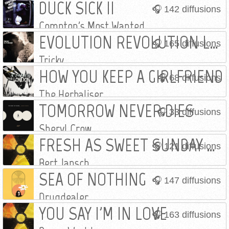
DUCK SICK II
142 diffusions
Compton's Most Wanted
EVOLUTION REVOLUTION LOVE
165 diffusions
Tricky
HOW YOU KEEP A GIRLFRIEND
68 diffusions
The Herbaliser
TOMORROW NEVER DIES
33 diffusions
Sheryl Crow
FRESH AS SWEET SUNDAY MORNING
121 diffusions
Bert Jansch
SEA OF NOTHING
147 diffusions
Drugdealer
YOU SAY I'M IN LOVE
163 diffusions