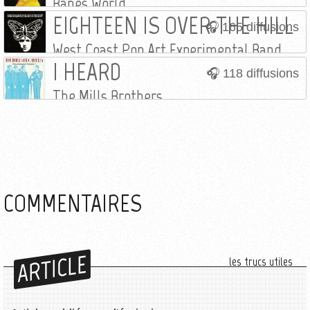
Banes World
EIGHTEEN IS OVER THE HILL
165 diffusions
West Coast Pop Art Experimental Band
I HEARD
118 diffusions
The Mills Brothers
COMMENTAIRES
ARTICLE
les trucs utiles