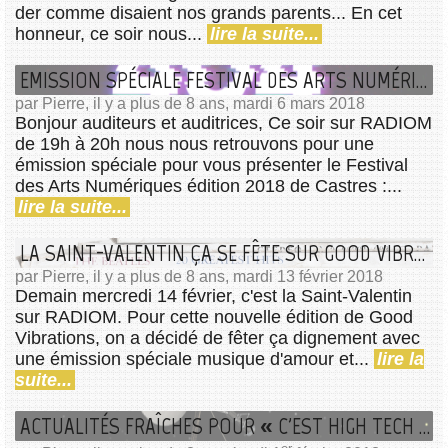
der comme disaient nos grands parents... En cet
honneur, ce soir nous...
lire la suite...
EMISSION SPÉCIALE FESTIVAL DES ARTS NUMÉRIQUES !
par Pierre, il y a plus de 8 ans, mardi 6 mars 2018
Bonjour auditeurs et auditrices, Ce soir sur RADIOM
de 19h à 20h nous nous retrouvons pour une
émission spéciale pour vous présenter le Festival
des Arts Numériques édition 2018 de Castres :...
lire la suite...
LA SAINT-VALENTIN ÇA SE FÊTE SUR GOOD VIBRATIONS !
par Pierre, il y a plus de 8 ans, mardi 13 février 2018
Demain mercredi 14 février, c'est la Saint-Valentin
sur RADIOM. Pour cette nouvelle édition de Good
Vibrations, on a décidé de fêter ça dignement avec
une émission spéciale musique d'amour et...
lire la
suite...
ACTUALITÉS FRAÎCHES POUR « C'EST HIGH TECH ! »