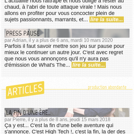
L'actualité nous rattrape et nous oblige à rester au
chaud, à l’abri de toute attaque virale ! Mais nous
allons en profiter pour vous concocter plein de
sujets passionnants, marrants, et...
lire la suite...
PRESS PAUSE
par Adrian, il y a plus de 6 ans, mardi 10 mars 2020
Parfois il faut savoir mettre son jeu sur pause pour
mieux le continuer un autre jour. C'est avec regret
que nous vous annonçons qu'il n'y aura pas
d'émission de What's The...
lire la suite...
ARTICLES
production abondante
LA FIN D'UNE ÈRE...
par Pierre, il y a plus de 8 ans, jeudi 15 mars 2018
Ça y est... C'est la fin d'une belle aventure qui
s'annonce. C'est High Tech !, c'est la fin, la der des