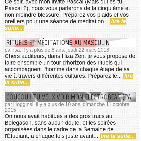
Ce soir, avec mon invité Pascal (Mais qui es-tu
Pascal ?), nous vous parlerons de la cinquième et
non moindre blessure. Préparez vos plaids et vos
oreillers pour une séance de méditation...
lire la
suite...
RITUELS ET MÉDITATIONS AU MASCULIN
par Isa, il y a plus de 8 ans, jeudi 22 mars 2018
Chers auditeurs, dans Hiza Zen, je vous propose de
faire ensemble un tour d'horizon des rituels qui
accompagnent l'homme dans chaque étape de sa
vie à travers différentes cultures. Préparez le...
lire
la suite...
COUCOU ! TU VEUX VOIR MON ELECTROBEAT (PARTY) ?
par Hoggins!, il y a plus de 10 ans, dimanche 11 octobre
2015
On nous avait habitués à des gros trucs au
Bolegason, sans aucun doute, et les soirées
organisées dans le cadre de la Semaine de
l'Étudiant, à chaque fois juste avant...
lire la suite...