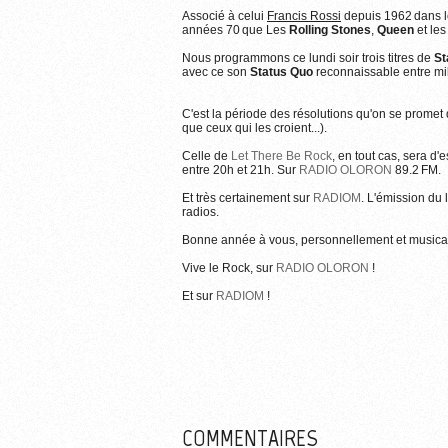
Associé à celui
Francis Rossi
depuis 1962 dans 
Plus d'informations sur l'utilisation des i
années 70 que Les
Rolling Stones
,
Queen
et le
Nous programmons ce lundi soir trois titres de
St
avec ce son
Status Quo
reconnaissable entre mil
C'est la période des résolutions qu'on se promet 
que ceux qui les croient...).
Celle de
Let There Be Rock
, en tout cas, sera d'
entre 20h et 21h. Sur
RADIO OLORON
89.2 FM.
Et très certainement sur
RADIOM
. L'émission du 
radios.
Bonne année à vous, personnellement et musica
Vive le Rock, sur
RADIO OLORON
!
Et sur
RADIOM
!
COMMENTAIRES