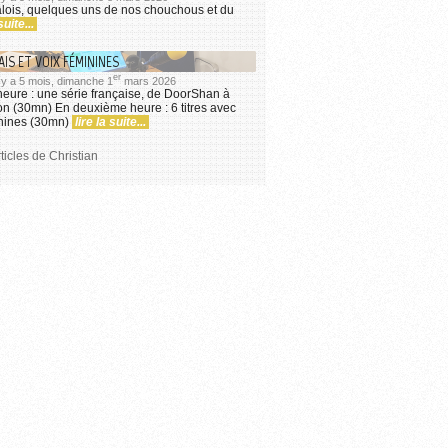
lois, quelques uns de nos chouchous et du
suite...
IS ET VOIX FÉMININES
er
il y a 5 mois, dimanche 1
mars 2026
eure : une série française, de DoorShan à
on (30mn) En deuxième heure : 6 titres avec
inines (30mn)
lire la suite...
ticles de Christian