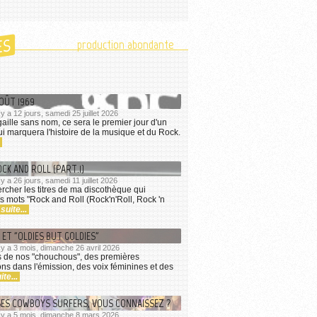
ES
production abondante
AOÛT 1969
l y a 12 jours, samedi 25 juillet 2026
ille sans nom, ce sera le premier jour d'un
 marquera l'histoire de la musique et du Rock.
OCK AND ROLL (PART.1)
l y a 26 jours, samedi 11 juillet 2026
ercher les titres de ma discothèque qui
s mots "Rock and Roll (Rock'n'Roll, Rock 'n
 suite...
ET "OLDIES BUT GOLDIES"
il y a 3 mois, dimanche 26 avril 2026
 de nos "chouchous", des premières
s dans l'émission, des voix féminines et des
ite...
SES COWBOYS SURFERS, VOUS CONNAISSEZ ?
il y a 5 mois, dimanche 8 mars 2026