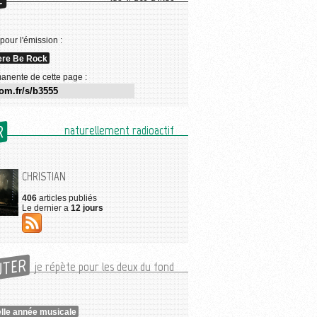
E
 pour l'émission :
ere Be Rock
anente de cette page :
R
naturellement radioactif
CHRISTIAN
406
articles publiés
Le dernier a
12 jours
UTER
je répète pour les deux du fond
lle année musicale