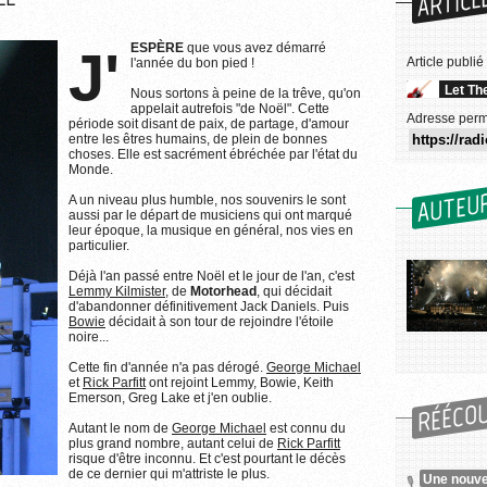
ARTICL
J'ESPÈRE
que vous avez démarré
Article publié
l'année du bon pied !
Let Th
Nous sortons à peine de la trêve, qu'on
appelait autrefois "de Noël". Cette
Adresse perm
période soit disant de paix, de partage, d'amour
entre les êtres humains, de plein de bonnes
choses. Elle est sacrément ébréchée par l'état du
Monde.
AUTEU
A un niveau plus humble, nos souvenirs le sont
aussi par le départ de musiciens qui ont marqué
leur époque, la musique en général, nos vies en
particulier.
Déjà l'an passé entre Noël et le jour de l'an, c'est
Lemmy Kilmister
, de
Motorhead
, qui décidait
d'abandonner définitivement Jack Daniels. Puis
Bowie
décidait à son tour de rejoindre l'étoile
noire...
Cette fin d'année n'a pas dérogé.
George Michael
et
Rick Parfitt
ont rejoint Lemmy, Bowie, Keith
Emerson, Greg Lake et j'en oublie.
RÉÉCO
Autant le nom de
George Michael
est connu du
plus grand nombre, autant celui de
Rick Parfitt
risque d'être inconnu. Et c'est pourtant le décès
de ce dernier qui m'attriste le plus.
Une nouve