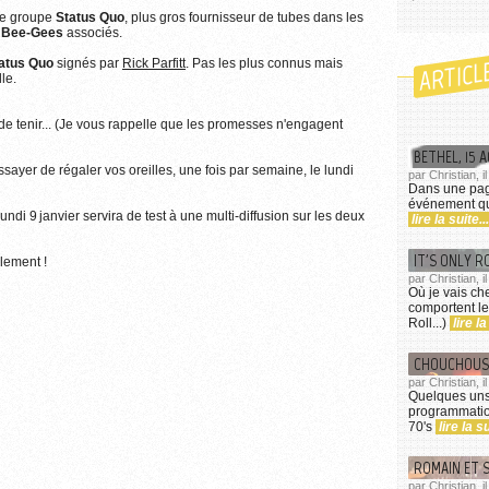
le groupe
Status Quo
, plus gros fournisseur de tubes dans les
mages...
s
Bee-Gees
associés.
ARTICL
atus Quo
signés par
Rick Parfitt
. Pas les plus connus mais
le.
de tenir... (Je vous rappelle que les promesses n'engagent
BETHEL, 15 
essayer de régaler vos oreilles, une fois par semaine, le lundi
par Christian, i
Dans une paga
événement qui
lundi 9 janvier servira de test à une multi-diffusion sur les deux
lire la suite...
IT'S ONLY R
lement !
par Christian, i
Où je vais ch
comportent le
Roll...)
lire la
CHOUCHOUS 
par Christian, 
Quelques uns
programmation
70's
lire la su
ROMAIN ET 
par Christian, 