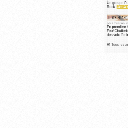
Un groupe Pa
Rock.
lire la 
ROCK FRANÇA
par Christian, 
En première h
Feu! Chattert
des voix fém
Tous les ar