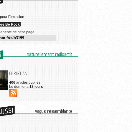
E
 pour l'émission :
ere Be Rock
anente de cette page :
R
naturellement radioactif
CHRISTIAN
406
articles publiés
Le dernier a
13 jours
AUSSI
vague ressemblance