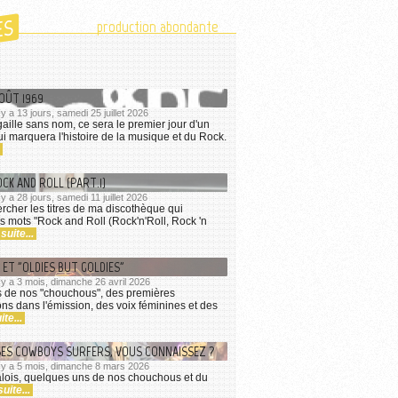
ES
production abondante
AOÛT 1969
l y a 13 jours, samedi 25 juillet 2026
ille sans nom, ce sera le premier jour d'un
 marquera l'histoire de la musique et du Rock.
OCK AND ROLL (PART.1)
l y a 28 jours, samedi 11 juillet 2026
ercher les titres de ma discothèque qui
s mots "Rock and Roll (Rock'n'Roll, Rock 'n
 suite...
ET "OLDIES BUT GOLDIES"
il y a 3 mois, dimanche 26 avril 2026
 de nos "chouchous", des premières
s dans l'émission, des voix féminines et des
ite...
SES COWBOYS SURFERS, VOUS CONNAISSEZ ?
il y a 5 mois, dimanche 8 mars 2026
lois, quelques uns de nos chouchous et du
suite...