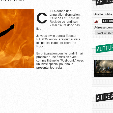
ARTICL
CELA
donne une
Article publié
annulation d'émission.
Celle de
Let There Be
Let Th
Rock
de ce lundi soir
2 mai n'aura donc pas
Adresse perm
lieu.
Je vous invite donc à
Ecouter
RADIOM
ou vous retourner vers
les podcasts de
Let There Be
AUTEU
Rock
.
En préparation pour le lundi 9 mai
prochain : une émission avec
comme thème le "Post-punk". Avec
un invité spécial pour nous
présenter tout cela !
r l'utilisation des images...
À LIRE 