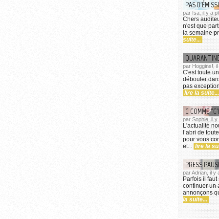
PAS D'ÉMISSI
par Isa, il y a
Chers auditeu
n'est que part
la semaine pr
suite...
QUARANTINE
par Hoggins!, i
C'est toute u
débouler dans
pas exception.
lire la suite...
C COMME "C'
par Sophie, il 
L'actualité no
l’abri de tout
pour vous con
et...
lire la sui
PRESS PAUS
par Adrian, il 
Parfois il fau
continuer un 
annonçons qu'
la suite...