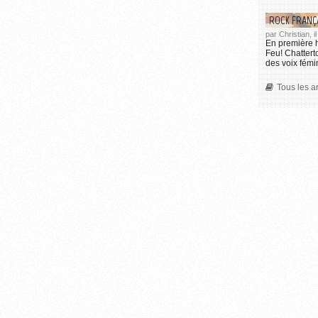
ROCK FRANÇA
par Christian, 
En première h
Feu! Chattert
des voix fém
Tous les ar