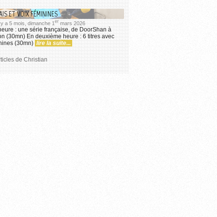
IS ET VOIX FÉMININES
er
il y a 5 mois, dimanche 1
mars 2026
eure : une série française, de DoorShan à
on (30mn) En deuxième heure : 6 titres avec
inines (30mn)
lire la suite...
ticles de Christian