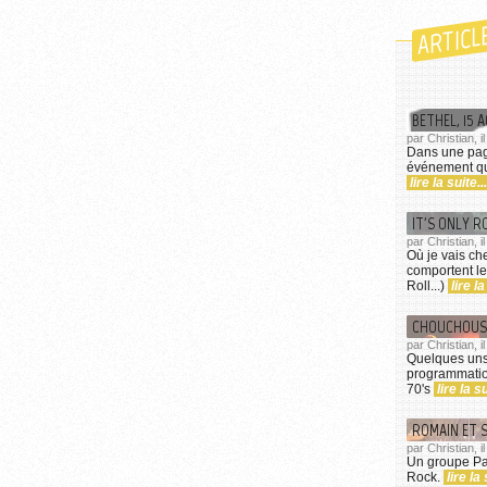
ARTICL
BETHEL, 15 
par Christian, i
Dans une paga
événement qui
lire la suite...
IT'S ONLY R
par Christian, i
Où je vais ch
comportent le
Roll...)
lire la
CHOUCHOUS 
par Christian, 
Quelques uns
programmation
70's
lire la su
ROMAIN ET 
par Christian, 
Un groupe Pa
Rock.
lire la 