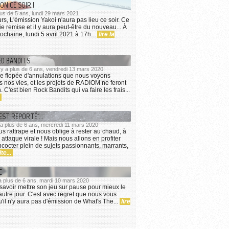
ON CE SOIR !
 plus de 5 ans, lundi 29 mars 2021
rs, L'émission Yakoi n'aura pas lieu ce soir. Ce
ie remise et il y aura peut-être du nouveau... À
ochaine, lundi 5 avril 2021 à 17h...
lire la
D BANDITS
l y a plus de 6 ans, vendredi 13 mars 2020
ne flopée d'annulations que nous voyons
 nos vies, et les projets de RADIOM ne feront
 C'est bien Rock Bandits qui va faire les frais...
EST REPORTÉ"...
y a plus de 6 ans, mercredi 11 mars 2020
us rattrape et nous oblige à rester au chaud, à
e attaque virale ! Mais nous allons en profiter
cocter plein de sujets passionnants, marrants,
te...
E
y a plus de 6 ans, mardi 10 mars 2020
t savoir mettre son jeu sur pause pour mieux le
autre jour. C'est avec regret que nous vous
il n'y aura pas d'émission de What's The...
lire