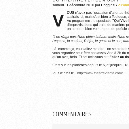
samedi 11 décembre 2010
par
Hoggins!
•
2 com
VOUS
n'avez pas l'occasion d'aller au thé
castrais ici, mais c'est bien à Toulouse
Au programme : le spectacle
"Qui Vive!
d'improvisations qui traite de manière 
on aimerait bien voir un peu de poésie 
"Il ne s'agit pas d'une pièce linéaire mais d'une 
l'espace, la couleur, l'objet, le geste et le son, da
Là, comme ça, vous allez me dire : on se croirait 
vous regardez peut-être pas assez Arte à 2h du ma
qu'un avis, hein. Et cet avis vous dit :
"allez au th
C'est sur les planches depuis le 6, et jusqu'au 1
Plus d'infos ici :
http://www.theatre2lacte.com/
COMMENTAIRES