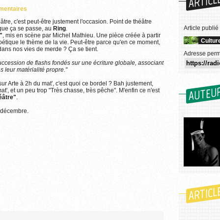
ARTICL
mentaires
âtre, c'est peut-être justement l'occasion. Point de théâtre
Article publié
, que ça se passe, au
Ring
.
"
, mis en scène par Michel Mathieu. Une pièce créée à partir
Cultur
poétique le thème de la vie. Peut-être parce qu'en ce moment,
dans nos vies de merde ? Ça se tient.
Adresse perm
succession de flashs fondés sur une écriture globale, associant
ns leur matérialité propre."
sur Arte à 2h du mat', c'est quoi ce bordel ? Bah justement,
AUTEU
t', et un peu trop "Très chasse, très pêche". M'enfin ce n'est
éâtre"
.
8 décembre.
ARTICL