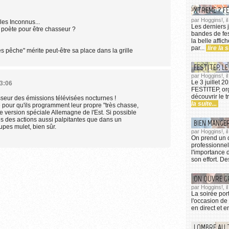
XTREME ? FE
par Hoggins!, i
 les Inconnus...
Les derniers j
e poète pour être chasseur ?
bandes de fest
la belle affic
par...
lire la s
 pêche" mérite peut-être sa place dans la grille
FESTITEP, LE
par Hoggins!, il
Le 3 juillet 2
13:06
FESTITEP, org
découvrir le t
sseur des émissions télévisées nocturnes !
la suite...
e pour qu'ils programment leur propre "très chasse,
ne version spéciale Allemagne de l'Est. Si possible
s des actions aussi palpitantes que dans un
BIEN MANGE
upes mulet, bien sûr.
par Hoggins!, il
On prend un 
professionnel
l'importance 
son effort. De
ON OUVRE G
par Hoggins!, i
La soirée por
l'occasion de
en direct et e
LOMBRE AU 