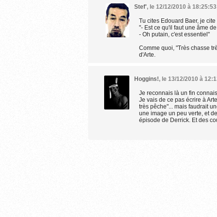
Stef'
,
le 12/12/2010 à 18:25:53
Tu cites Edouard Baer, je cite
"- Est ce qu'il faut une âme d
- Oh putain, c'est essentiel"
Comme quoi, "Très chasse très
d'Arte.
Hoggins!
,
le 13/12/2010 à 12:
Je reconnais là un fin connai
Je vais de ce pas écrire à Art
très pêche"... mais faudrait u
une image un peu verte, et de
épisode de Derrick. Et des co