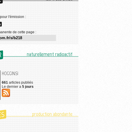
E
 pour l'émission :
e
anente de cette page :
R
naturellement radioactif
HOGGINS!
661
articles publiés
Le dernier a
5 jours
ES
production abondante