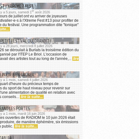
ST ! XTREME ? FEST !
er
l y a 5 jours, samedi 1
août 2026
ours de juillet ont vu arriver de joyeuses
ivalier⋅e⋅s à l'Xtreme Fest #13 pour profiter de
he du festival. Une programmation dite "tonique"
uite...
 PETIT FESTIVAL QUI GRANDIT !
 y a 28 jours, mercredi 8 juillet 2026
026 se déroulait à Burlats la troisième édition du
anisé par l'ITEP Le Briol. L'occasion de
ravail des artistes tout au long de l'année,...
lire
R POUR BIEN GAGNER
 y a 1 mois, samedi 4 juillet 2026
quart d'heure du précieux temps de
s du sport de haut niveau pour revenir sur
d'une alimentation de qualité en relation avec
s conseils...
lire la suite...
RAND LES PORTES
l y a 1 mois, mardi 16 juin 2026
tes ouvertes de RADIOM le 10 juin 2026 était
 produire, de manière éphémère, six émissions
n public.
lire la suite...
TABLEAU