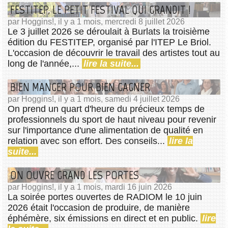
FESTITEP, LE PETIT FESTIVAL QUI GRANDIT !
par Hoggins!, il y a 1 mois, mercredi 8 juillet 2026
Le 3 juillet 2026 se déroulait à Burlats la troisième
édition du FESTITEP, organisé par l'ITEP Le Briol.
L'occasion de découvrir le travail des artistes tout au
long de l'année,...
lire la suite...
BIEN MANGER POUR BIEN GAGNER
par Hoggins!, il y a 1 mois, samedi 4 juillet 2026
On prend un quart d'heure du précieux temps de
professionnels du sport de haut niveau pour revenir
sur l'importance d'une alimentation de qualité en
relation avec son effort. Des conseils...
lire la
suite...
ON OUVRE GRAND LES PORTES
par Hoggins!, il y a 1 mois, mardi 16 juin 2026
La soirée portes ouvertes de RADIOM le 10 juin
2026 était l'occasion de produire, de manière
éphémère, six émissions en direct et en public.
lire