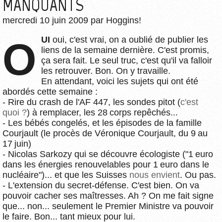
MANQUANTS
mercredi 10 juin 2009
par
Hoggins!
OUI
oui, c'est vrai, on a oublié de publier les
liens de la semaine dernière. C'est promis,
ça sera fait. Le seul truc, c'est qu'il va falloir
les retrouver. Bon. On y travaille.
En attendant, voici les sujets qui ont été
abordés cette semaine :
- Rire du crash de l'AF 447, les sondes pitot (
c'est
quoi ?
) à remplacer, les 28 corps repêchés...
- Les bébés congelés, et les épisodes de la famille
Courjault (le procès de Véronique Courjault, du 9 au
17 juin)
- Nicolas Sarkozy qui se découvre écologiste ("1 euro
dans les énergies renouvelables pour 1 euro dans le
nucléaire")... et que les Suisses
nous envient
. Ou pas.
- L'extension du secret-défense. C'est bien. On va
pouvoir cacher ses maîtresses. Ah ? On me fait signe
que... non... seulement le Premier Ministre va pouvoir
le faire. Bon... tant mieux pour lui.