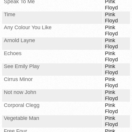
Speak To Me
Pink
Floyd
Time
Pink
Floyd
Any Colour You Like
Pink
Floyd
Arnold Layne
Pink
Floyd
Echoes
Pink
Floyd
See Emily Play
Pink
Floyd
Cirrus Minor
Pink
Floyd
Not now John
Pink
Floyd
Corporal Clegg
Pink
Floyd
Vegetable Man
Pink
Floyd
Free Four
Pink