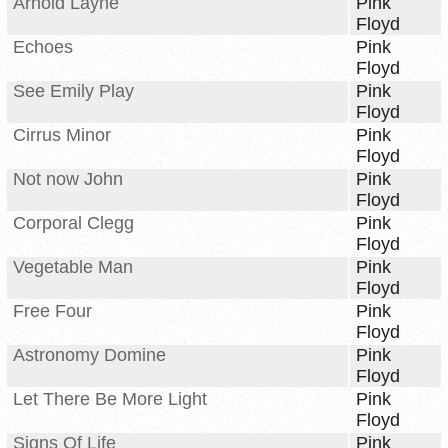
Arnold Layne
Pink
Floyd
Echoes
Pink
Floyd
See Emily Play
Pink
Floyd
Cirrus Minor
Pink
Floyd
Not now John
Pink
Floyd
Corporal Clegg
Pink
Floyd
Vegetable Man
Pink
Floyd
Free Four
Pink
Floyd
Astronomy Domine
Pink
Floyd
Let There Be More Light
Pink
Floyd
Signs Of Life
Pink