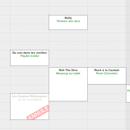
Bully
Témoins des durs
Du son dans tes oreilles
Playlist invitée
Roll The Dice
Rock à la Casbah
Meuporg sur table
Rock Chronicles
Pe
Les Gaulois Réfractaires
Ça tire la politique