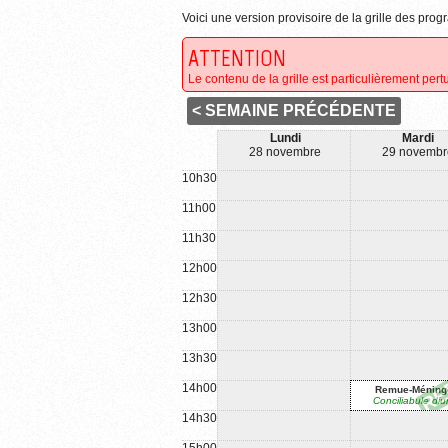
Voici une version provisoire de la grille des p
ATTENTION
Le contenu de la grille est particulièrement pertu
< SEMAINE PRÉCÉDENTE
Lundi
Mardi
28 novembre
29 novembr
10h30
11h00
11h30
12h00
12h30
13h00
13h30
14h00
Remue-Méning
Conciliabule diu
14h30