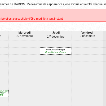
rogrammes de RADIOM. Méfiez-vous des apparences, elle évolue et s'étoffe chaque s
rbé et est susceptible d'être modifié à tout instant !
Mercredi
Jeudi
Vendredi
e
30 novembre
er
2 décembre
1
décembre
Remue-Méninges
Conciliabule diurne
es
rne