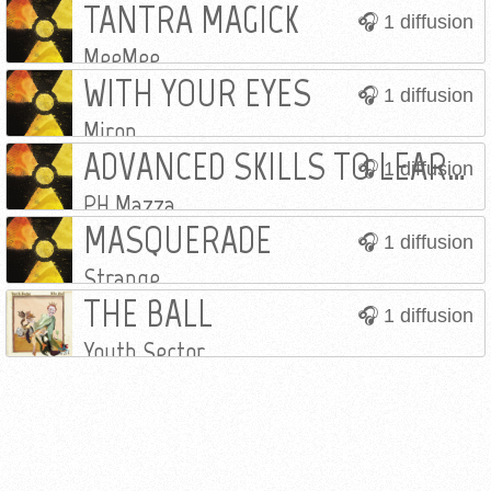
TANTRA MAGICK
1 diffusion
MeeMee
WITH YOUR EYES
1 diffusion
Miron
ADVANCED SKILLS TO LEARN NOTHING
1 diffusion
PH Mazza
MASQUERADE
1 diffusion
Strange
THE BALL
1 diffusion
Youth Sector