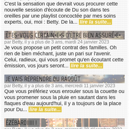
C'est la sensation que devrait vous procurer cette
nouvelle session d'écoute de Du son dans tes
oreilles par une playlist concoctée par mes soins
experts, oui, moi : Betty. De la...
lire la suite...
ÊTES-VOUS CERTAIN⋅E⋅S D'ÊTRE BIEN ASSURÉ⋅E⋅S ?
par Betty, il y a plus de 3 ans, mardi 24 janvier 2023
Je vous propose un petit contrat des familles. Oh
rien de bien méchant, juste un pari sur l'avenir.
Celui, radieux, qui vous promet qu'en écoutant cette
émission, vos jours seront...
lire la suite...
JE VAIS REPRENDRE DU RAGOÛT
par Betty, il y a plus de 3 ans, mercredi 11 janvier 2023
Que vous préfériez vous enrouler sous la couette ou
vous promener sous la pluie en sautant dans les
flaques d'eau aujourd'hui, il y a toujours de la place
pour Du...
lire la suite...
ÉZÉBARDIIIII !