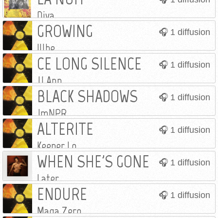
Diva
GROWING
1 diffusion
Illbe
CE LONG SILENCE
1 diffusion
JJ Ann
BLACK SHADOWS
1 diffusion
JmNPR
ALTERITE
1 diffusion
Keeper Lo
WHEN SHE'S GONE
1 diffusion
Later.
ENDURE
1 diffusion
Maga Zero