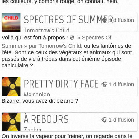
les couleurs, y compris rouge, on connaît, hein.
SPECTRES OF SUMMER
1 diffusion
Tomorrow's Child
Voilà qui est fort à-propos !
« Spectres Of
Summer » par Tomorrow's Child
, ou les fantômes de
l'été. Sont-ce ceux des végétaux et animaux qui sont
passés de vie à trépas dans cet énième épisode
caniculaire ?
PRETTY DIRTY FACE
1 diffusion
Weirdplan
Bizarre, vous avez dit bizarre ?
À REBOURS
1 diffusion
Zephyr
On inverse la vapeur pour freiner, on regarde dans le