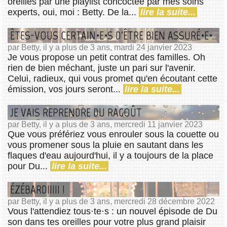
oreilles par une playlist concoctée par mes soins
experts, oui, moi : Betty. De la...
lire la suite...
ÊTES-VOUS CERTAIN⋅E⋅S D'ÊTRE BIEN ASSURÉ⋅E⋅S ?
par Betty, il y a plus de 3 ans, mardi 24 janvier 2023
Je vous propose un petit contrat des familles. Oh
rien de bien méchant, juste un pari sur l'avenir.
Celui, radieux, qui vous promet qu'en écoutant cette
émission, vos jours seront...
lire la suite...
JE VAIS REPRENDRE DU RAGOÛT
par Betty, il y a plus de 3 ans, mercredi 11 janvier 2023
Que vous préfériez vous enrouler sous la couette ou
vous promener sous la pluie en sautant dans les
flaques d'eau aujourd'hui, il y a toujours de la place
pour Du...
lire la suite...
ÉZÉBARDIIIII !
par Betty, il y a plus de 3 ans, mercredi 28 décembre 2022
Vous l'attendiez tous⋅te⋅s : un nouvel épisode de Du
son dans tes oreilles pour votre plus grand plaisir