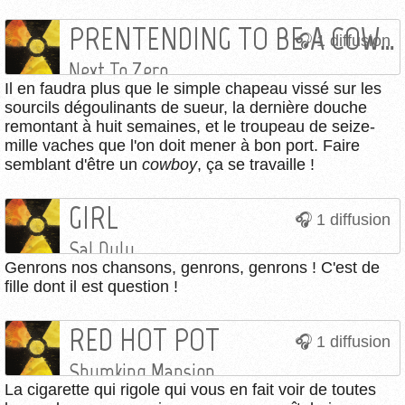
PRENTENDING TO BE A COWBOY
1 diffusion
Next To Zero
Il en faudra plus que le simple chapeau vissé sur les
sourcils dégoulinants de sueur, la dernière douche
remontant à huit semaines, et le troupeau de seize-
mille vaches que l'on doit mener à bon port. Faire
semblant d'être un
cowboy
, ça se travaille !
GIRL
1 diffusion
Sal Dulu
Genrons nos chansons, genrons, genrons ! C'est de
fille dont il est question !
RED HOT POT
1 diffusion
Shumking Mansion
La cigarette qui rigole qui vous en fait voir de toutes