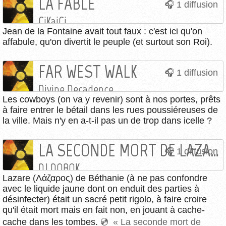
LA FABLE
1 diffusion
CiKaiCi
Jean de la Fontaine avait tout faux : c'est ici qu'on
affabule, qu'on divertit le peuple (et surtout son Roi).
FAR WEST WALK
1 diffusion
Divine Decadence
Les cowboys (on va y revenir) sont à nos portes, prêts
à faire entrer le bétail dans les rues poussiéreuses de
la ville. Mais n'y en a-t-il pas un de trop dans icelle ?
LA SECONDE MORT DE LAZARE
1 diffusion
DJ DOBOK
Lazare (Λάζαρος) de Béthanie (à ne pas confondre
avec le liquide jaune dont on enduit des parties à
désinfecter) était un sacré petit rigolo, à faire croire
qu'il était mort mais en fait non, en jouant à cache-
cache dans les tombes.
« La seconde mort de