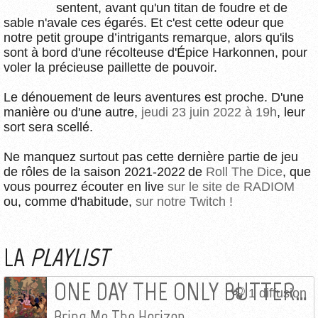
sentent, avant qu'un titan de foudre et de
sable n'avale ces égarés. Et c'est cette odeur que
notre petit groupe d’intrigants remarque, alors qu'ils
sont à bord d'une récolteuse d'Épice Harkonnen, pour
voler la précieuse paillette de pouvoir.
Le dénouement de leurs aventures est proche. D'une
manière ou d'une autre,
jeudi 23 juin 2022 à 19h
, leur
sort sera scellé.
Ne manquez surtout pas cette dernière partie de jeu
de rôles de la saison 2021-2022 de
Roll The Dice
, que
vous pourrez écouter en live
sur le site de RADIOM
ou, comme d'habitude,
sur notre Twitch !
LA
PLAYLIST
ONE DAY THE ONLY BUTTERFLIES LEFT WILL BE IN YOUR CHEST AS YOU MARCH TOWARDS YOUR DEATH
1 diffusion
Bring Me The Horizon