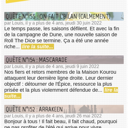
QUÊTE N°155 : ON FAIT L'BILAN (CALMEMENT)
par Louis, il y a plus de 4 ans, jeudi 30 juin 2022
Le temps passe, les saisons défilent. Et avec la fin
de la campagne de Dune, une nouvelle saison de
Roll The Dice se termine. Ça a été une année
riche...
lire la suite...
QUÊTE N°154 : MASCARADE
par Louis, il y a plus de 4 ans, jeudi 9 juin 2022
Nos fiers et retors membres de la Maison Kourou
attaquent leur dernière ligne droite. Leur dernier
objectif : détourner de l'Épice, ressource la plus
prisée et la plus violemment défendue de...
lire la
suite...
QUÊTE N°152 : ARRAKEEN
par Louis, il y a plus de 4 ans, jeudi 26 mai 2022
Bonjour à tous ! Il fait beau, il fait chaud, pourquoi
ne pas profiter de l'été qui arrive pour vivre