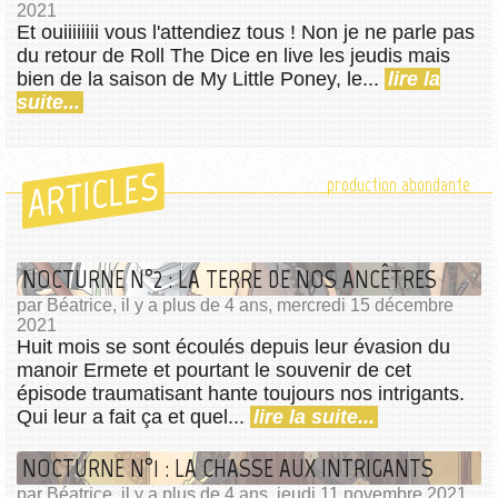
2021
Et ouiiiiiiii vous l'attendiez tous ! Non je ne parle pas
du retour de Roll The Dice en live les jeudis mais
bien de la saison de My Little Poney, le...
lire la
suite...
ARTICLES
production abondante
NOCTURNE N°2 : LA TERRE DE NOS ANCÊTRES
par Béatrice, il y a plus de 4 ans, mercredi 15 décembre
2021
Huit mois se sont écoulés depuis leur évasion du
manoir Ermete et pourtant le souvenir de cet
épisode traumatisant hante toujours nos intrigants.
Qui leur a fait ça et quel...
lire la suite...
NOCTURNE N°1 : LA CHASSE AUX INTRIGANTS
par Béatrice, il y a plus de 4 ans, jeudi 11 novembre 2021