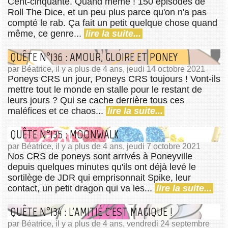
Cent-cinquante. Quand même ! 150 épisodes de
Roll The Dice, et un peu plus parce qu'on n'a pas
compté le rab. Ça fait un petit quelque chose quand
même, ce genre...
lire la suite...
QUÊTE N°136 : AMOUR, GLOIRE ET PONEY
par Béatrice, il y a plus de 4 ans, jeudi 14 octobre 2021
Poneys CRS un jour, Poneys CRS toujours ! Vont-ils
mettre tout le monde en stalle pour le restant de
leurs jours ? Qui se cache derrière tous ces
maléfices et ce chaos...
lire la suite...
QUÊTE N°135 : MOONWALK
par Béatrice, il y a plus de 4 ans, jeudi 7 octobre 2021
Nos CRS de poneys sont arrivés à Poneyville
depuis quelques minutes qu'ils ont déjà levé le
sortilège de JDR qui emprisonnait Spike, leur
contact, un petit dragon qui va les...
lire la suite...
QUÊTE N°134 : L'AMITIÉ C'EST MAGIQUE !
par Béatrice, il y a plus de 4 ans, vendredi 24 septembre