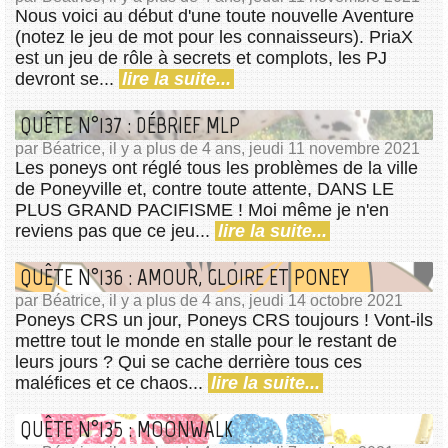
Nous voici au début d'une toute nouvelle Aventure
(notez le jeu de mot pour les connaisseurs). PriaX
est un jeu de rôle à secrets et complots, les PJ
devront se...
lire la suite...
QUÊTE N°137 : DÉBRIEF MLP
par Béatrice, il y a plus de 4 ans, jeudi 11 novembre 2021
Les poneys ont réglé tous les problèmes de la ville
de Poneyville et, contre toute attente, DANS LE
PLUS GRAND PACIFISME ! Moi même je n'en
reviens pas que ce jeu...
lire la suite...
QUÊTE N°136 : AMOUR, GLOIRE ET PONEY
par Béatrice, il y a plus de 4 ans, jeudi 14 octobre 2021
Poneys CRS un jour, Poneys CRS toujours ! Vont-ils
mettre tout le monde en stalle pour le restant de
leurs jours ? Qui se cache derrière tous ces
maléfices et ce chaos...
lire la suite...
QUÊTE N°135 : MOONWALK