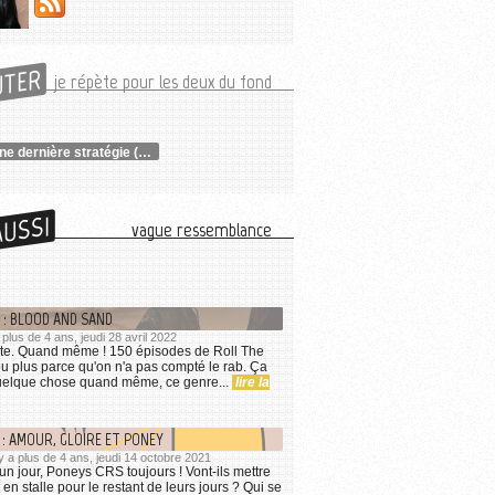
UTER
je répète pour les deux du fond
Ambre - Une dernière stratégie (8/10)
AUSSI
vague ressemblance
 : BLOOD AND SAND
a plus de 4 ans, jeudi 28 avril 2022
te. Quand même ! 150 épisodes de Roll The
eu plus parce qu'on n'a pas compté le rab. Ça
 quelque chose quand même, ce genre...
lire la
 : AMOUR, GLOIRE ET PONEY
l y a plus de 4 ans, jeudi 14 octobre 2021
 jour, Poneys CRS toujours ! Vont-ils mettre
en stalle pour le restant de leurs jours ? Qui se