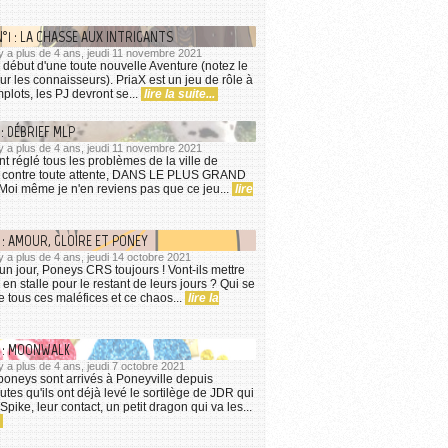
1 : LA CHASSE AUX INTRIGANTS
l y a plus de 4 ans, jeudi 11 novembre 2021
 début d'une toute nouvelle Aventure (notez le
ur les connaisseurs). PriaX est un jeu de rôle à
plots, les PJ devront se...
lire la suite...
 : DÉBRIEF MLP
l y a plus de 4 ans, jeudi 11 novembre 2021
t réglé tous les problèmes de la ville de
t, contre toute attente, DANS LE PLUS GRAND
oi même je n'en reviens pas que ce jeu...
lire
 : AMOUR, GLOIRE ET PONEY
l y a plus de 4 ans, jeudi 14 octobre 2021
 jour, Poneys CRS toujours ! Vont-ils mettre
en stalle pour le restant de leurs jours ? Qui se
e tous ces maléfices et ce chaos...
lire la
5 : MOONWALK
 y a plus de 4 ans, jeudi 7 octobre 2021
oneys sont arrivés à Poneyville depuis
tes qu'ils ont déjà levé le sortilège de JDR qui
pike, leur contact, un petit dragon qui va les...