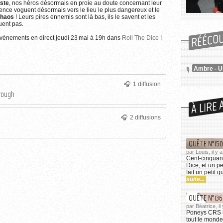
iste
, nos héros désormais en proie au doute concernant leur
Plus d'informations sur l'utilisation des images...
ence voguent désormais vers le lieu le plus dangereux et le
chaos
! Leurs pires ennemis sont là bas, ils le savent et les
uent pas.
RÉÉCO
 événements en direct jeudi 23 mai à 19h dans
Roll The Dice
!
1 diffusion
rough
À LIRE 
2 diffusions
QUÊTE N°150
par Louis, il y 
Cent-cinquan
Dice, et un p
fait un petit
suite...
QUÊTE N°136
par Béatrice, i
Poneys CRS un
tout le monde 