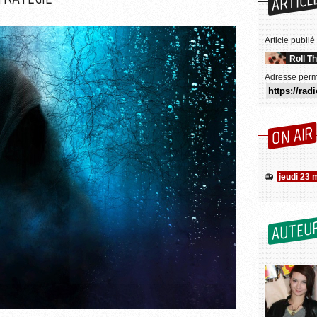
ARTICL
Article publié
Roll T
Adresse perm
ON AIR
jeudi 23 
AUTEU
Pixabay / TheDigitalArtist (CC0 1.0))