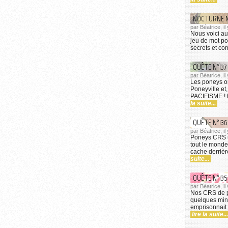
NOCTURNE N°
par Béatrice, i
Nous voici au
jeu de mot po
secrets et com
QUÊTE N°137
par Béatrice, i
Les poneys on
Poneyville e
PACIFISME ! M
la suite...
QUÊTE N°136
par Béatrice, i
Poneys CRS un
tout le monde 
cache derrièr
suite...
QUÊTE N°13
par Béatrice, il
Nos CRS de p
quelques minu
emprisonnait S
lire la suite...