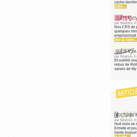
cache derrièr
suite...
QUÊTE N°13
par Béatrice, il
Nos CRS de p
quelques minu
emprisonnait S
lire la suite...
QUÊTE N°134 
par Béatrice, i
Et ouiiiiiiii 
retour de Roll
saison de My L
ARTICL
NOCTURNE N
par Béatrice, i
Huit mois se 
Ermete et pou
hante toujours
la suite...