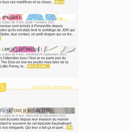
e tous ces maléfices et ce chaos...
lire la
5 : MOONWALK
 y a plus de 4 ans, jeudi 7 octobre 2021
oneys sont arrivés à Poneyville depuis
tes qu'ils ont déjà levé le sortilège de JDR qui
pike, leur contact, un petit dragon qui va les...
: L'AMITIÉ C'EST MAGIQUE !
l y a plus de 4 ans, vendredi 24 septembre 2021
vous l'attendiez tous ! Non je ne parle pas du
 The Dice en live les jeudis mais bien de la
ittle Poney, le...
lire la suite...
ES
production abondante
°2 : LA TERRE DE NOS ANCÊTRES
l y a plus de 4 ans, mercredi 15 décembre 2021
sont écoulés depuis leur évasion du manoir
rtant le souvenir de cet épisode traumatisant
 nos intrigants. Qui leur a fait ça et quel...
lire