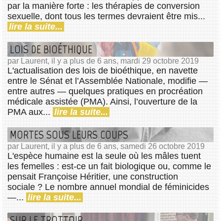
par la manière forte : les thérapies de conversion
sexuelle, dont tous les termes devraient être mis...
lire la suite...
LOIS DE BIOÉTHIQUE
par Laurent, il y a plus de 6 ans, mardi 29 octobre 2019
L'actualisation des lois de bioéthique, en navette
entre le Sénat et l’Assemblée Nationale, modifie —
entre autres — quelques pratiques en procréation
médicale assistée (PMA). Ainsi, l’ouverture de la
PMA aux...
lire la suite...
MORTES SOUS LEURS COUPS
par Laurent, il y a plus de 6 ans, samedi 26 octobre 2019
L'espèce humaine est la seule où les mâles tuent
les femelles : est-ce un fait biologique ou, comme le
pensait Françoise Héritier, une construction
sociale ? Le nombre annuel mondial de féminicides
—...
lire la suite...
SUR LE TROTTOIR