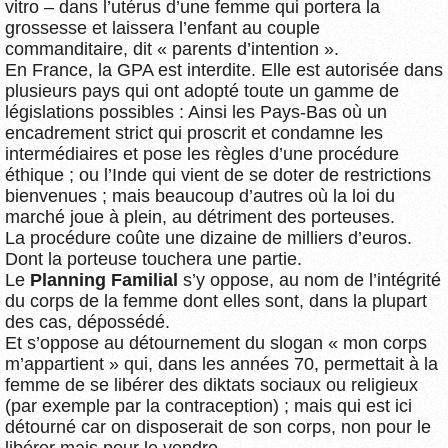
vitro – dans l’utérus d’une femme qui portera la
grossesse et laissera l’enfant au couple
commanditaire, dit « parents d’intention ».
En France, la GPA est interdite. Elle est autorisée dans
plusieurs pays qui ont adopté toute un gamme de
législations possibles : Ainsi les Pays-Bas où un
encadrement strict qui proscrit et condamne les
intermédiaires et pose les règles d’une procédure
éthique ; ou l’Inde qui vient de se doter de restrictions
bienvenues ; mais beaucoup d’autres où la loi du
marché joue à plein, au détriment des porteuses.
La procédure coûte une dizaine de milliers d’euros.
Dont la porteuse touchera une partie.
Le
Planning Familial
s’y oppose, au nom de l’intégrité
du corps de la femme dont elles sont, dans la plupart
des cas, dépossédé.
Et s’oppose au détournement du slogan « mon corps
m’appartient » qui, dans les années 70, permettait à la
femme de se libérer des diktats sociaux ou religieux
(par exemple par la contraception) ; mais qui est ici
détourné car on disposerait de son corps, non pour le
libérer mais pour le vendre.