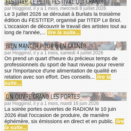
FESTITEP, LE PETIT FESTIVAL QUI GRANDIT !
par Hoggins!, il y a 1 mois, mercredi 8 juillet 2026
Le 3 juillet 2026 se déroulait à Burlats la troisième
édition du FESTITEP, organisé par l'ITEP Le Briol.
L'occasion de découvrir le travail des artistes tout au
long de l'année,...
lire la suite...
BIEN MANGER POUR BIEN GAGNER
par Hoggins!, il y a 1 mois, samedi 4 juillet 2026
On prend un quart d'heure du précieux temps de
professionnels du sport de haut niveau pour revenir
sur l'importance d'une alimentation de qualité en
relation avec son effort. Des conseils...
lire la
suite...
ON OUVRE GRAND LES PORTES
par Hoggins!, il y a 1 mois, mardi 16 juin 2026
La soirée portes ouvertes de RADIOM le 10 juin
2026 était l'occasion de produire, de manière
éphémère, six émissions en direct et en public.
lire
la suite...