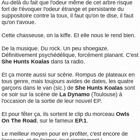
Au-delà du fait que l'odeur même de cet arbre risque
fort de t'évoquer l'odeur étrange et persistante du
suppositoire contre la toux, il faut qu'on te dise, il faut
qu'on t'avoue.
Cette chasseuse, on la kiffe. Et elle nous le rend bien.
De la musique. Du rock. Un peu shoegaze.
Définitivement psychédélique, forcément planant. C'est
She Hunts Koalas
dans ta radio.
Et ça monte aussi sur scène. Rompus de plateaux en
tous genre, mais toujours avides de dates, les quatre
garçons dans le van (sic.) de
She Hunts Koalas
sont
ce soir sur la scène de
La Dynamo
(Toulouse) à
l'occasion de la sortie de leur nouvel EP.
Et pour fêter ça, ils sortent le clip du morceau
Owls
On The Road
, sur le fameux
EP.1
.
Le meilleur moyen pour en profiter, c'est encore de