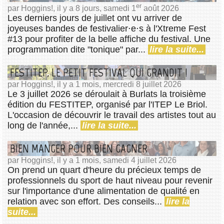
er
par Hoggins!, il y a 8 jours, samedi 1
août 2026
Les derniers jours de juillet ont vu arriver de
joyeuses bandes de festivalier⋅e⋅s à l'Xtreme Fest
#13 pour profiter de la belle affiche du festival. Une
programmation dite "tonique" par...
lire la suite...
FESTITEP, LE PETIT FESTIVAL QUI GRANDIT !
par Hoggins!, il y a 1 mois, mercredi 8 juillet 2026
Le 3 juillet 2026 se déroulait à Burlats la troisième
édition du FESTITEP, organisé par l'ITEP Le Briol.
L'occasion de découvrir le travail des artistes tout au
long de l'année,...
lire la suite...
BIEN MANGER POUR BIEN GAGNER
par Hoggins!, il y a 1 mois, samedi 4 juillet 2026
On prend un quart d'heure du précieux temps de
professionnels du sport de haut niveau pour revenir
sur l'importance d'une alimentation de qualité en
relation avec son effort. Des conseils...
lire la
suite...