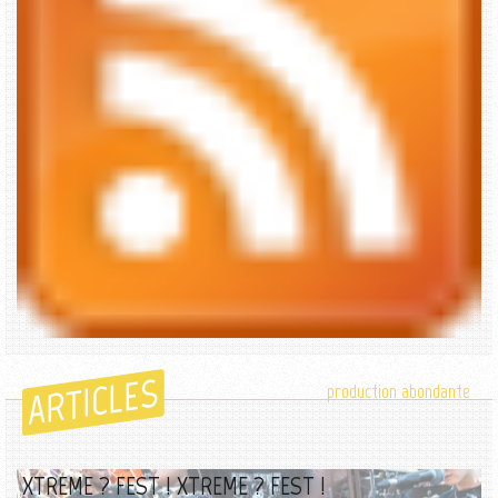
ARTICLES
production abondante
XTREME ? FEST ! XTREME ? FEST !