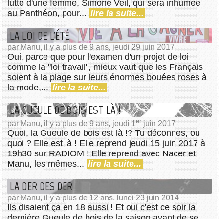
lutte d'une femme, Simone Veil, qui sera inhumée
au Panthéon, pour...
lire la suite...
LA LOI DE L'ÉTÉ
par Manu, il y a plus de 9 ans, jeudi 29 juin 2017
Oui, parce que pour l'examen d'un projet de loi
comme la "loi travail", mieux vaut que les Français
soient à la plage sur leurs énormes bouées roses à
la mode,...
lire la suite...
LA GUEULE DE BOIS EST LÀ !
er
par Manu, il y a plus de 9 ans, jeudi 1
juin 2017
Quoi, la Gueule de bois est là !? Tu déconnes, ou
quoi ? Elle est là ! Elle reprend jeudi 15 juin 2017 à
19h30 sur RADIOM ! Elle reprend avec Nacer et
Manu, les mêmes...
lire la suite...
LA DER DES DER
par Manu, il y a plus de 12 ans, lundi 23 juin 2014
Ils disaient ça en 18 aussi ! Et oui c'est ce soir la
dernière Gueule de bois de la saison avant de se