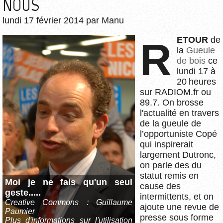
NOUS
lundi 17 février 2014
par
Manu
RETOUR
de
la
Gueule
de bois
ce
lundi 17 à
20 heures
sur RADIOM.fr ou
89.7. On brosse
l'actualité en travers
de la gueule de
l’opportuniste Copé
qui inspirerait
largement Dutronc,
on parle des du
statut remis en
Moi je ne fais qu'un seul
cause des
geste.....
intermittents, et on
Creative Commons : Guillaume
ajoute une revue de
Paumier
presse sous forme
Plus d'informations sur l'utilisation