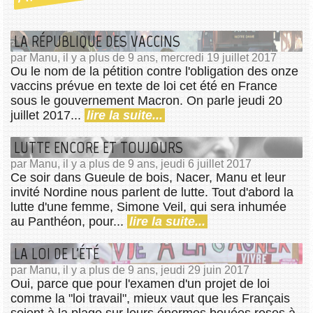
LA RÉPUBLIQUE DES VACCINS
par Manu, il y a plus de 9 ans, mercredi 19 juillet 2017
Ou le nom de la pétition contre l'obligation des onze
vaccins prévue en texte de loi cet été en France
sous le gouvernement Macron. On parle jeudi 20
juillet 2017...
lire la suite...
LUTTE ENCORE ET TOUJOURS
par Manu, il y a plus de 9 ans, jeudi 6 juillet 2017
Ce soir dans Gueule de bois, Nacer, Manu et leur
invité Nordine nous parlent de lutte. Tout d'abord la
lutte d'une femme, Simone Veil, qui sera inhumée
au Panthéon, pour...
lire la suite...
LA LOI DE L'ÉTÉ
par Manu, il y a plus de 9 ans, jeudi 29 juin 2017
Oui, parce que pour l'examen d'un projet de loi
comme la "loi travail", mieux vaut que les Français
soient à la plage sur leurs énormes bouées roses à