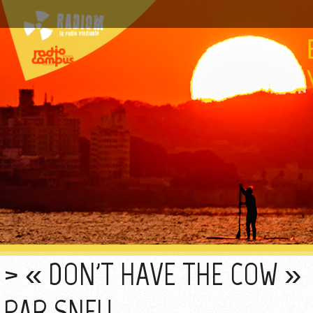
« DON'T HAVE THE COW »
PAR SNFU