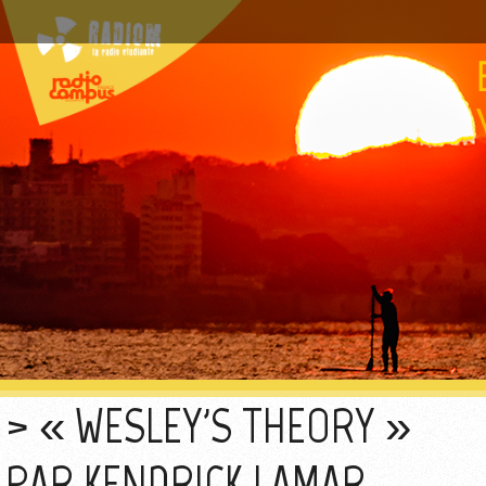
« WESLEY'S THEORY »
PAR KENDRICK LAMAR