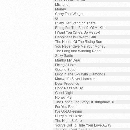
Don't Let Me Down
Michelle
Money
Carry That Weight
Girl
I Saw Her Standing There
Being For The Benefit Of Mr Kite!
I Want You (She's So Heavy)
Happiness Is A Warm Gun
The House Of The Rising Sun
You Never Give Me Your Money
The Long and Winding Road
Sexy Sadie
Martha My Dear
Fixing A Hole
Getting Better
Lucy In The Sky With Diamonds
Maxwell's Silver Hammer
Dear Prudence
Don't Pass Me By
Good Night
Honey Pie
The Continuing Story Of Bungalow Bill
For You Blue
I've Got A Feeling
Dizzy Miss Lizzie
The Night Before
You've Got To Hide Your Love Away