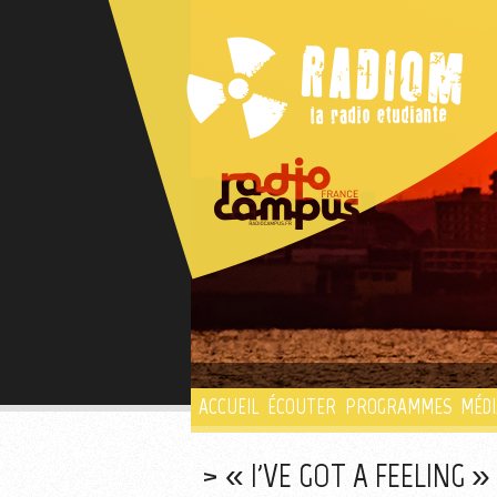
ACCUEIL
ÉCOUTER
PROGRAMMES
MÉDI
« I'VE GOT A FEELING 