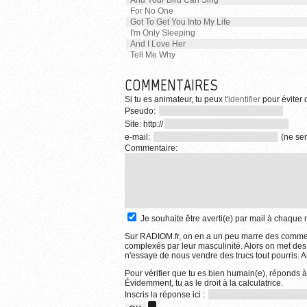
And Your Bird Can Sing
For No One
Got To Get You Into My Life
I'm Only Sleeping
And I Love Her
Tell Me Why
COMMENTAIRES
Si tu es animateur, tu peux
t'identifier
pour éviter d
Pseudo:
Site: http://
e-mail:
(ne ser
Commentaire:
Je souhaite être averti(e) par mail à chaqu
Sur RADIOM.fr, on en a un peu marre des comment
complexés par leur masculinité. Alors on met des
n'essaye de nous vendre des trucs tout pourris. Al
Pour vérifier que tu es bien humain(e), réponds à
Évidemment, tu as le droit à la calculatrice.
Inscris la réponse ici :