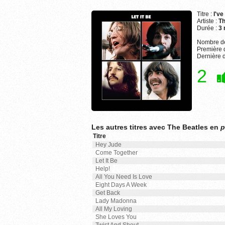
Titre :
I've
Artiste :
Th
Durée :
3 
Nombre de
Première d
Dernière d
2
Les autres titres avec The Beatles en
p
Titre
Hey Jude
Come Together
Let It Be
Help!
All You Need Is Love
Eight Days A Week
Get Back
Lady Madonna
All My Loving
She Loves You