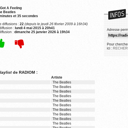
 Got A Feeling
INFOS
e Beatles
minutes et 35 secondes
 diffusions :
22
(depuis le jeudi 26 février 2009 à 16h34)
iffusion :
lundi 4 mai 2015 à 20h41
Adresse perm
iffusion :
dimanche 25 janvier 2026 à 19h34
Pour chercher
ici :
RECHER
laylist
de RADIOM :
Artiste
The Beatles
The Beatles
The Beatles
The Beatles
The Beatles
The Beatles
The Beatles
The Beatles
The Beatles
The Beatles