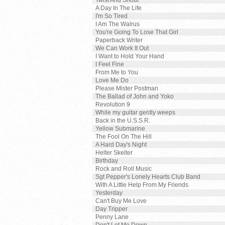
Twist And Shout
A Day In The Life
I'm So Tired
I Am The Walrus
You're Going To Lose That Girl
Paperback Writer
We Can Work It Out
I Want to Hold Your Hand
I Feel Fine
From Me to You
Love Me Do
Please Mister Postman
The Ballad of John and Yoko
Revolution 9
While my guitar gently weeps
Back in the U.S.S.R.
Yellow Submarine
The Fool On The Hill
A Hard Day's Night
Helter Skelter
Birthday
Rock and Roll Music
Sgt Pepper's Lonely Hearts Club Band
With A Little Help From My Friends
Yesterday
Can't Buy Me Love
Day Tripper
Penny Lane