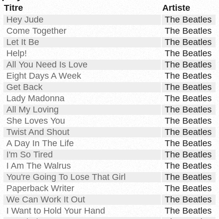
Titre
Artiste
Hey Jude
The Beatles
Come Together
The Beatles
Let It Be
The Beatles
Help!
The Beatles
All You Need Is Love
The Beatles
Eight Days A Week
The Beatles
Get Back
The Beatles
Lady Madonna
The Beatles
All My Loving
The Beatles
She Loves You
The Beatles
Twist And Shout
The Beatles
A Day In The Life
The Beatles
I'm So Tired
The Beatles
I Am The Walrus
The Beatles
You're Going To Lose That Girl
The Beatles
Paperback Writer
The Beatles
We Can Work It Out
The Beatles
I Want to Hold Your Hand
The Beatles