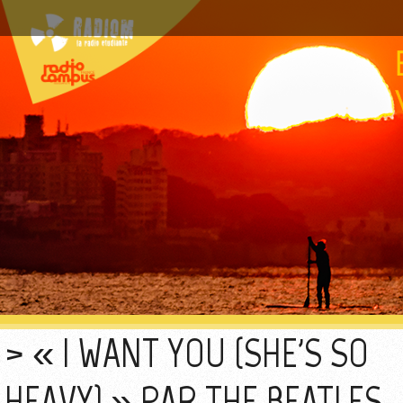
« I WANT YOU (SHE'S SO
HEAVY) » PAR THE BEATLES