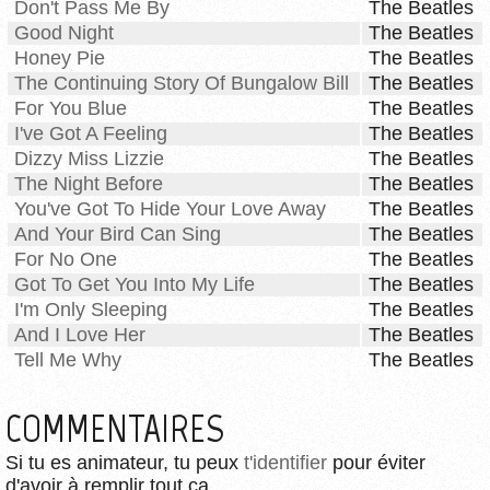
Don't Pass Me By
The Beatles
Good Night
The Beatles
Honey Pie
The Beatles
The Continuing Story Of Bungalow Bill
The Beatles
For You Blue
The Beatles
I've Got A Feeling
The Beatles
Dizzy Miss Lizzie
The Beatles
The Night Before
The Beatles
You've Got To Hide Your Love Away
The Beatles
And Your Bird Can Sing
The Beatles
For No One
The Beatles
Got To Get You Into My Life
The Beatles
I'm Only Sleeping
The Beatles
And I Love Her
The Beatles
Tell Me Why
The Beatles
COMMENTAIRES
Si tu es animateur, tu peux
t'identifier
pour éviter
d'avoir à remplir tout ça.