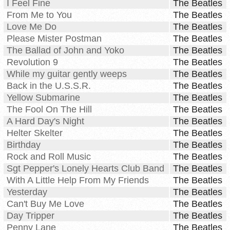
I Feel Fine
The Beatles
From Me to You
The Beatles
Love Me Do
The Beatles
Please Mister Postman
The Beatles
The Ballad of John and Yoko
The Beatles
Revolution 9
The Beatles
While my guitar gently weeps
The Beatles
Back in the U.S.S.R.
The Beatles
Yellow Submarine
The Beatles
The Fool On The Hill
The Beatles
A Hard Day's Night
The Beatles
Helter Skelter
The Beatles
Birthday
The Beatles
Rock and Roll Music
The Beatles
Sgt Pepper's Lonely Hearts Club Band
The Beatles
With A Little Help From My Friends
The Beatles
Yesterday
The Beatles
Can't Buy Me Love
The Beatles
Day Tripper
The Beatles
Penny Lane
The Beatles