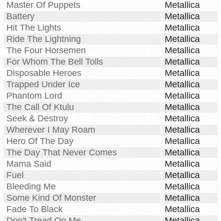
Master Of Puppets
Metallica
Battery
Metallica
Hit The Lights
Metallica
Ride The Lightning
Metallica
The Four Horsemen
Metallica
For Whom The Bell Tolls
Metallica
Disposable Heroes
Metallica
Trapped Under Ice
Metallica
Phantom Lord
Metallica
The Call Of Ktulu
Metallica
Seek & Destroy
Metallica
Wherever I May Roam
Metallica
Hero Of The Day
Metallica
The Day That Never Comes
Metallica
Mama Said
Metallica
Fuel
Metallica
Bleeding Me
Metallica
Some Kind Of Monster
Metallica
Fade To Black
Metallica
Don't Tread On Me
Metallica