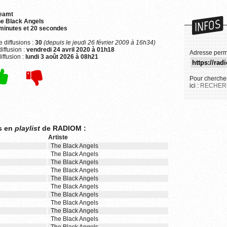
reamt
INFOS
e Black Angels
minutes et 20 secondes
 diffusions :
30
(depuis le jeudi 26 février 2009 à 16h34)
iffusion :
vendredi 24 avril 2020 à 01h18
Adresse perm
iffusion :
lundi 3 août 2026 à 08h21
Pour chercher
ici :
RECHER
ls en
playlist
de RADIOM :
Artiste
The Black Angels
The Black Angels
The Black Angels
The Black Angels
The Black Angels
The Black Angels
The Black Angels
The Black Angels
The Black Angels
The Black Angels