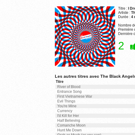
Titre :
I D
Artiste :
Th
Durée :
4 
Nombre de
Première d
Dernière d
2
Les autres titres avec The Black Ange
Titre
River of Blood
Entrance Song
First Vietnamese War
Evil Things
You're Mine
Currency
I'd Kill for Her
Half Believing
Comanche Moon
Hunt Me Down