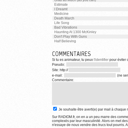
Grab as Much (as you can)
Estimate
I Dreamt
Medicine
Death March
Life Song
Bad Vibrations
Haunting At 1300 McKinley
Don't Play With Guns
Half Believing
COMMENTAIRES
Si tu es animateur, tu peux
t'identifier
pour éviter d
Pseudo:
Site: http://
e-mail:
(ne ser
Commentaire:
Je souhaite être averti(e) par mail à chaqu
Sur RADIOM.fr, on en a un peu marre des comment
complexés par leur masculinité. Alors on met des
n'essaye de nous vendre des trucs tout pourris. Al