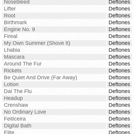
Nosebleed
Deftones
Lifter
Deftones
Root
Deftones
Birthmark
Deftones
Engine No. 9
Deftones
Fireal
Deftones
My Own Summer (Shove It)
Deftones
Lhabia
Deftones
Mascara
Deftones
Around The Fur
Deftones
Rickets
Deftones
Be Quiet And Drive (Far Away)
Deftones
Lotion
Deftones
Dai The Flu
Deftones
Headup
Deftones
Crenshaw
Deftones
No Ordinary Love
Deftones
Feiticeira
Deftones
Digital Bath
Deftones
Elite
Deftones