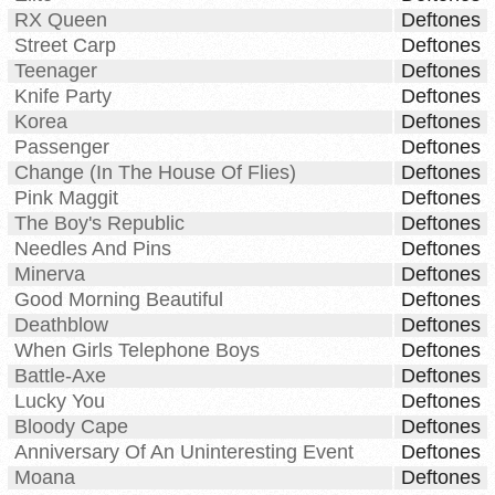
RX Queen
Deftones
Street Carp
Deftones
Teenager
Deftones
Knife Party
Deftones
Korea
Deftones
Passenger
Deftones
Change (In The House Of Flies)
Deftones
Pink Maggit
Deftones
The Boy's Republic
Deftones
Needles And Pins
Deftones
Minerva
Deftones
Good Morning Beautiful
Deftones
Deathblow
Deftones
When Girls Telephone Boys
Deftones
Battle-Axe
Deftones
Lucky You
Deftones
Bloody Cape
Deftones
Anniversary Of An Uninteresting Event
Deftones
Moana
Deftones