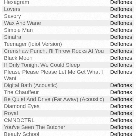
Hexagram
Deftones
Lovers
Deftones
Savory
Deftones
Wax And Wane
Deftones
Simple Man
Deftones
Sinatra
Deftones
Teenager (Idiot Version)
Deftones
Crenshaw Punch, I'll Throw Rocks At You
Deftones
Black Moon
Deftones
If Only Tonight We Could Sleep
Deftones
Please Please Please Let Me Get What I
Deftones
Want
Digital Bath (Acoustic)
Deftones
The Chauffeur
Deftones
Be Quiet And Drive (Far Away) (Acoustic)
Deftones
Diamond Eyes
Deftones
Royal
Deftones
CMNDCTRL
Deftones
You've Seen The Butcher
Deftones
Beauty School
Deftones