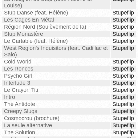
Louise)
Stup Danse (feat. Hélène)
Stupeflip
Les Cages En Métal
Stupeflip
Région Nord (Soulèvement de la)
Stupeflip
Stup Monastère
Stupeflip
Le Cartable (feat. Hélène)
Stupeflip
West Region's Inquisitors (feat. Cadillac et
Stupeflip
Salo)
Cold World
Stupeflip
Les Ronces
Stupeflip
Psycho Girl
Stupeflip
Interlude 3
Stupeflip
Le Crayon Titi
Stupeflip
Intro
Stupeflip
The Antidote
Stupeflip
Creepy Slugs
Stupeflip
Cosmocrou (brochure)
Stupeflip
La seule alternative
Stupeflip
The Solution
Stupeflip