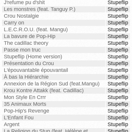
J'refume pu d'shit
Stupeflip
Les monstres (feat. Tanguy P.)
Stupeflip
Crou Nostalgie
Stupeflip
Carry on
Stupeflip
L.E.C.R.O.U. (feat. Mangu)
Stupeflip
La bavure de Pop-Hip
Stupeflip
The cadillac theory
Stupeflip
Passe mon truc
Stupeflip
Stupeflip (Home version)
Stupeflip
Présentation du Crou
Stupeflip
L'épouvantable épouvantail
Stupeflip
À bas la Hiérarchie
Stupeflip
Annexion de la Région Sud (feat.Mangu)
Stupeflip
Krou Kontre Attakk (feat. Cadillac)
Stupeflip
Mon Style En Crrr
Stupeflip
35 Animaux Morts
Stupeflip
Pop-Hip's Revenge
Stupeflip
L'Enfant Fou
Stupeflip
Argent
Stupeflip
La Religion du Stup (feat. Hélène et
Stupeflip