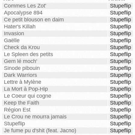
Commes Les Zot'
Stupeflip
Apocalypse 894
Stupeflip
Ce petit blouson en daim
Stupeflip
Hater's Killah
Stupeflip
Invasion
Stupeflip
Gaëlle
Stupeflip
Check da Krou
Stupeflip
Le Spleen des petits
Stupeflip
Gem lé moch'
Stupeflip
Sinode pibouin
Stupeflip
Dark Warriors
Stupeflip
Lettre à Mylène
Stupeflip
La Mort à Pop-Hip
Stupeflip
Le Coeur qui cogne
Stupeflip
Keep the Faith
Stupeflip
Région Est
Stupeflip
Le Crou ne mourra jamais
Stupeflip
Stupeflip
Stupeflip
Je fume pu d'shit (feat. Jacno)
Stupeflip