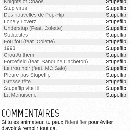
Knights of Chaos
Stupeflip
Stup virus
Stupeflip
Des nouvelles de Pop-Hip
Stupeflip
Lonely Loverz
Stupeflip
Understup (Feat. Colette)
Stupeflip
Stalactites
Stupeflip
Fou-fou (feat. Colette)
Stupeflip
1993
Stupeflip
Crou Anthem
Stupeflip
Forcefield (feat. Sandrine Cacheton)
Stupeflip
Le trou noir (feat. MC Salo)
Stupeflip
Pleure pas Stupeflip
Stupeflip
Grosse tête
Stupeflip
Stupeflip vite !!!
Stupeflip
La Menuiserie
Stupeflip
COMMENTAIRES
Si tu es animateur, tu peux
t'identifier
pour éviter
d'avoir à remplir tout ça.