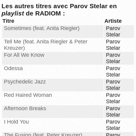
Les autres titres avec Parov Stelar en
playlist
de RADIOM :
Titre
Artiste
Sometimes (feat. Anita Riegler)
Parov
Stelar
Tell Me (feat. Anita Riegler & Peter
Parov
Kreuzer)
Stelar
For All We Know
Parov
Stelar
Odessa
Parov
Stelar
Psychedelic Jazz
Parov
Stelar
Red Haired Woman
Parov
Stelar
Afternoon Breaks
Parov
Stelar
I Hold You
Parov
Stelar
The Fusion (feat. Peter Kreuzer)
Parov