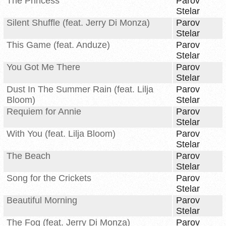
The Princess
Parov
Stelar
Silent Shuffle (feat. Jerry Di Monza)
Parov
Stelar
This Game (feat. Anduze)
Parov
Stelar
You Got Me There
Parov
Stelar
Dust In The Summer Rain (feat. Lilja
Parov
Bloom)
Stelar
Requiem for Annie
Parov
Stelar
With You (feat. Lilja Bloom)
Parov
Stelar
The Beach
Parov
Stelar
Song for the Crickets
Parov
Stelar
Beautiful Morning
Parov
Stelar
The Fog (feat. Jerry Di Monza)
Parov