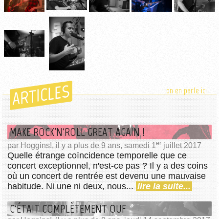
ARTICLES
on en parle ici
MAKE ROCK'N'ROLL GREAT AGAIN !
er
par Hoggins!, il y a plus de 9 ans, samedi 1
juillet 2017
Quelle étrange coïncidence temporelle que ce
concert exceptionnel, n'est-ce pas ? Il y a des coins
où un concert de rentrée est devenu une mauvaise
habitude. Ni une ni deux, nous...
lire la suite...
C'ÉTAIT COMPLÈTEMENT OUF