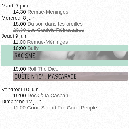
Mardi 7 juin
14:30
Remue-Méninges
Mercredi 8 juin
18:00
Du son dans tes oreilles
20:30
Les Gaulois Réfractaires
Jeudi 9 juin
11:00
Remue-Méninges
16:00
Bully
RACISME
19:00
Roll The Dice
QUÊTE N°154 : MASCARADE
Vendredi 10 juin
19:00
Rock à la Casbah
Dimanche 12 juin
11:00
Good Sound For Good People