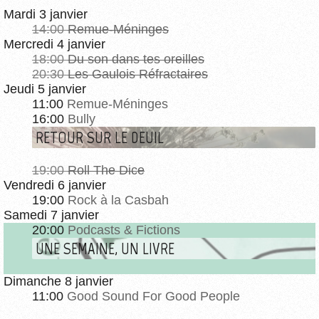
Mardi 3 janvier
14:00
Remue-Méninges
Mercredi 4 janvier
18:00
Du son dans tes oreilles
20:30
Les Gaulois Réfractaires
Jeudi 5 janvier
11:00
Remue-Méninges
16:00
Bully
RETOUR SUR LE DEUIL
19:00
Roll The Dice
Vendredi 6 janvier
19:00
Rock à la Casbah
Samedi 7 janvier
20:00
Podcasts & Fictions
UNE SEMAINE, UN LIVRE
Dimanche 8 janvier
11:00
Good Sound For Good People