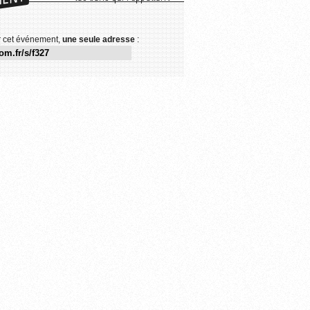
r cet événement,
une seule adresse
: