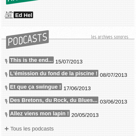
Ed Hel
PODCASTS
les archives sonores
This is the end...
15/07/2013
L'émission du fond de la piscine !
08/07/2013
Et que ça swingue !
17/06/2013
Des Bretons, du Rock, du Blues...
03/06/2013
Allez viens mon lapin !
20/05/2013
Tous les podcasts