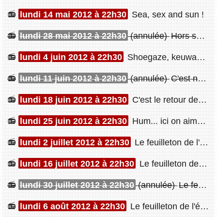
lundi 14 mai 2012 à 22h30
Sea, sex and sun !
lundi 28 mai 2012 à 22h30
(annulée)
Hors service
lundi 4 juin 2012 à 22h30
Shoegaze, keuwah ? SHOEGAAAAAAZE !
lundi 11 juin 2012 à 22h30
(annulée)
C'est nul le travail...
lundi 18 juin 2012 à 22h30
C'est le retour de la flamme... version longue !
lundi 25 juin 2012 à 22h30
Hum... ici on aime la honte !
lundi 2 juillet 2012 à 22h30
Le feuilleton de l'été : MADCHESTER BITCHES !
lundi 16 juillet 2012 à 22h30
Le feuilleton de l'été : LIVERPOOL !
lundi 30 juillet 2012 à 22h30
(annulée)
Le feuilleton de l'été n'aura pas lieu !
lundi 6 août 2012 à 22h30
Le feuilleton de l'été : Pot-pourri and what the fuck ?!