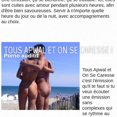
sont cuites avec amour pendant plusieurs heures, afin
d'être bien savoureuses. Servir à n'importe quelle
heure du jour ou de la nuit, avec accompagnements
au choix.
Pas
TOUS APWAL ET ON SE CARESSE !
programmé
Porno auditif
cette semaine
Tous Apwal et
On Se Caresse
c'est l'émission
qu'il te faut si tu
veux écouter
une émission
sans
complexes qui
se rythme au