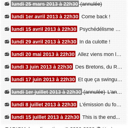
lundi 25 mars 2013 à 22h30
(annulée)
lundi 1er avril 2013 à 22h30
Come back !
lundi 15 avril 2013 à 22h30
Psychédélisme et sensualité !
lundi 29 avril 2013 à 22h30
In da culotte !
lundi 20 mai 2013 à 22h30
Allez viens mon lapin !
lundi 3 juin 2013 à 22h30
Des Bretons, du Rock, du Blues et de la Bière !
lundi 17 juin 2013 à 22h30
Et que ça swingue !
lundi 1er juillet 2013 à 22h30
(annulée)
L'angoisse...
lundi 8 juillet 2013 à 22h30
L'émission du fond de la piscine !
lundi 15 juillet 2013 à 22h30
This is the end...