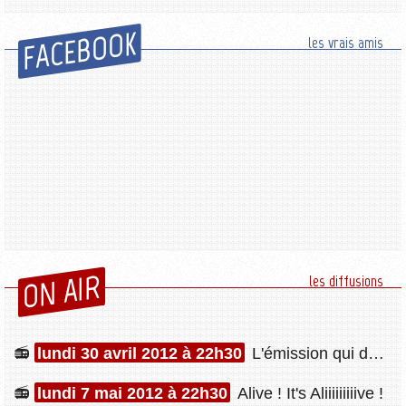
FACEBOOK
les vrais amis
ON AIR
les diffusions
lundi 30 avril 2012 à 22h30
L'émission qui dénude vos oreilles
lundi 7 mai 2012 à 22h30
Alive ! It's Aliiiiiiiiive !