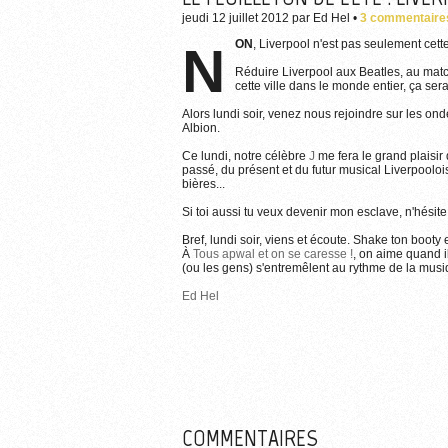
jeudi 12 juillet 2012
par
Ed Hel
•
3 commentaire
NON
, Liverpool n'est pas seulement cett
Réduire Liverpool aux Beatles, au match
cette ville dans le monde entier, ça serai
Alors lundi soir, venez nous rejoindre sur les onde
Albion.
Ce lundi, notre célèbre
J
me fera le grand plaisi
passé, du présent et du futur musical Liverpooloi
bières...
Si toi aussi tu veux devenir mon esclave, n'hésite
Bref, lundi soir, viens et écoute. Shake ton booty e
À
Tous apwal et on se caresse !
, on aime quand i
(ou les gens) s'entremêlent au rythme de la musiq
Ed Hel
COMMENTAIRES