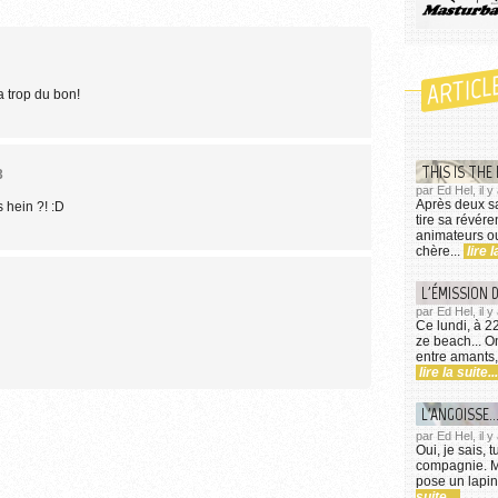
ARTICL
 trop du bon!
THIS IS THE 
3
par Ed Hel, il y
Après deux sa
 hein ?! :D
tire sa révér
animateurs ou
chère...
lire l
L'ÉMISSION D
par Ed Hel, il y
Ce lundi, à 2
ze beach... On
entre amants,
lire la suite...
L'ANGOISSE..
par Ed Hel, il y
Oui, je sais, 
compagnie. Ma
pose un lapin
suite...