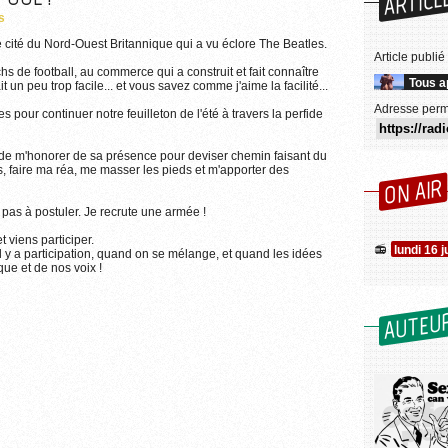
ARTICL
s
e cité du Nord-Ouest Britannique qui a vu éclore The Beatles.
Article publié
s de football, au commerce qui a construit et fait connaître
Tous a
t un peu trop facile... et vous savez comme j'aime la facilité...
Adresse perm
s pour continuer notre feuilleton de l'été à travers la perfide
r de m'honorer de sa présence pour deviser chemin faisant du
s, faire ma réa, me masser les pieds et m'apporter des
ON AIR
 pas à postuler. Je recrute une armée !
t viens participer.
lundi 16 j
l y a participation, quand on se mélange, et quand les idées
ue et de nos voix !
AUTEU