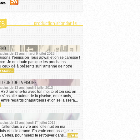
ES
production abondante
END...
 a plus de 13 ans, mardi 9 juillet 2013
isons, l'émission Tous apwal et on se caresse !
ence. Je ne doute pas que les prochains
 ceux déjà présents sur l'antenne de notre
a suite...
U FOND DE LA PISCINE !
 a plus de 13 ans, lundi 8 juillet 2013
2H30 ramène-toi avec ton mojito et ton sex on
 s'installe autour de la piscine, entre amis,
 entre regards chapardeurs et on se laissera...
.
er
 a plus de 13 ans, lundi 1
juillet 2013
tu t'attendais à vivre une folle nuit en ma
is c'est le drame. En vraie connasse, je te
. Certes, pour mieux te retrouver dans...
lire la