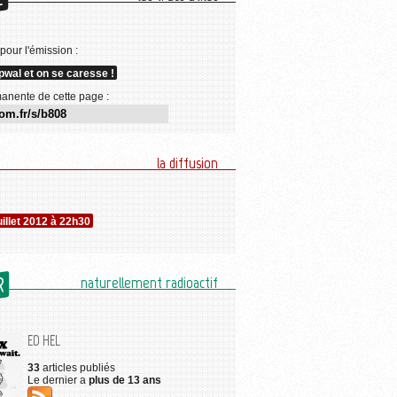
E
 pour l'émission :
pwal et on se caresse !
anente de cette page :
la diffusion
uillet 2012 à 22h30
R
naturellement radioactif
ED HEL
33
articles publiés
Le dernier a
plus de 13 ans