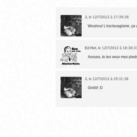
J
,
le 12/7/2012 à 17:39:38
Wouhou! L'esclavagisme, ça a
Ed Hel
,
le 12/7/2012 à 18:38:3
Avoues, tu les veux mes pieds
J
,
le 12/7/2012 à 19:11:38
Gniiiii! :D