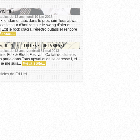
WINGUE !
 a plus de 13 ans, lundi 10 juin 2013
aux fondamentaux dans le prochain Tous apwal
se ! et tour d'horizon sur le swing d'hier et
! Exit le rock cracra, l'électro putassier (encore
 la suite...
, DU ROCK, DU BLUES ET DE LA BIÈRE !
y a plus de 13 ans, vendredi 31 mai 2013
ic Folk & Blues Festival ! Ça fait des lustres
n parle dans Tous apwal et on se caresse !, et
: je me suis...
lire la suite...
rticles de Ed Hel