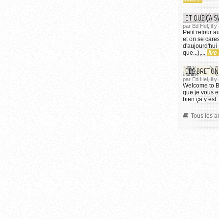
ET QUE ÇA S
par Ed Hel, il y
Petit retour 
et on se cares
d'aujourd'hui 
que...),...
lire
DES BRETONS
par Ed Hel, il 
Welcome to Bin
que je vous e
bien ça y est 
Tous les a