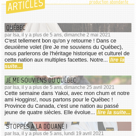
ARTICLES
production abondante
QUÉBEC
par Isa, il y a plus de 5 ans, dimanche 2 mai 2021
C'est tellement bon qu'on y retourne ! Dans ce
deuxième volet (lire Je me souviens du Québec),
nous parlerons de l'héritage historique et culturel de
cette nation aux multiples facettes. Notre...
lire la
suite...
JE ME SOUVIENS DU QUÉBEC
par Isa, il y a plus de 5 ans, dimanche 25 avril 2021
Cette semaine dans Yakoi, avec mon chum et notre
ami Hoggins!, nous partons pour le Québec !
Province du Canada, c'est une nation au passé
jeune de quatre siècles. Elle évolue...
lire la suite...
STOPPÉS À LA DOUANE !
par Isa, il y a plus de 5 ans, lundi 19 avril 2021