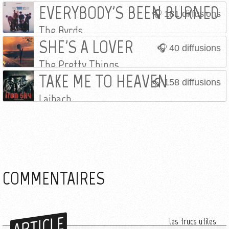
EVERYBODY'S BEEN BURNED
181 diffusions
The Byrds
SHE'S A LOVER
40 diffusions
The Pretty Things
TAKE ME TO HEAVEN
158 diffusions
Laibach
COMMENTAIRES
ARTICLE
les trucs utiles