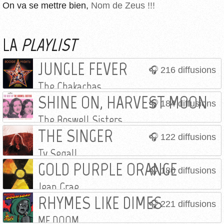
On va se mettre bien,
Nom de Zeus !!!
LA
PLAYLIST
JUNGLE FEVER
216 diffusions
The Chakachas
SHINE ON, HARVEST MOON
184 diffusions
The Boswell Sisters
THE SINGER
122 diffusions
Ty Segall
GOLD PURPLE ORANGE
180 diffusions
Jean Grae
RHYMES LIKE DIMES
221 diffusions
MF DOOM