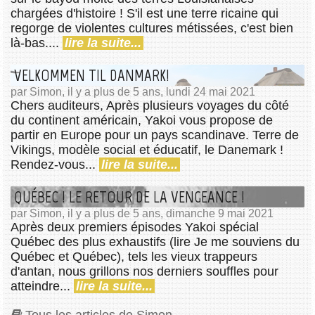
chargées d'histoire ! S'il est une terre ricaine qui
regorge de violentes cultures métissées, c'est bien
là-bas....
lire la suite...
VELKOMMEN TIL DANMARK!
par Simon, il y a plus de 5 ans, lundi 24 mai 2021
Chers auditeurs, Après plusieurs voyages du côté
du continent américain, Yakoi vous propose de
partir en Europe pour un pays scandinave. Terre de
Vikings, modèle social et éducatif, le Danemark !
Rendez-vous...
lire la suite...
QUÉBEC ! LE RETOUR DE LA VENGEANCE !
par Simon, il y a plus de 5 ans, dimanche 9 mai 2021
Après deux premiers épisodes Yakoi spécial
Québec des plus exhaustifs (lire Je me souviens du
Québec et Québec), tels les vieux trappeurs
d'antan, nous grillons nos derniers souffles pour
atteindre...
lire la suite...
Tous les articles de Simon