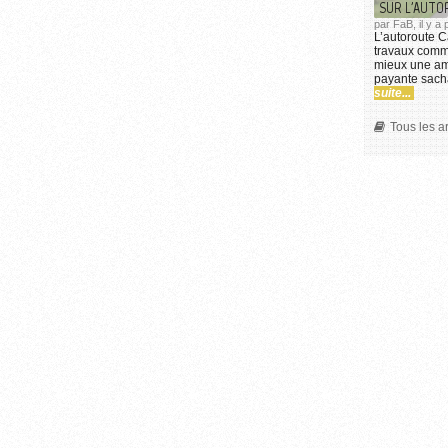
SUR L'AUTO
par FaB, il y a
L’autoroute Ca
travaux comm
mieux une amé
payante sacha
suite...
Tous les a