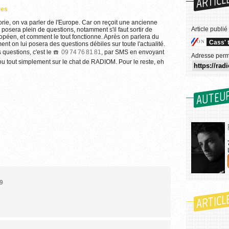
ARTICL
res
éorie, on va parler de l'Europe. Car on reçoit une ancienne
Article publié
sera plein de questions, notamment s'il faut sortir de
uropéen, et comment le tout fonctionne. Après on parlera du
Cass' 
nt on lui posera des questions débiles sur toute l'actualité.
questions, c'est le
09 74 76 81 81
, par SMS en envoyant
Adresse perm
 ou tout simplement sur le chat de RADIOM. Pour le reste, eh
AUTEU
49
ARTICL