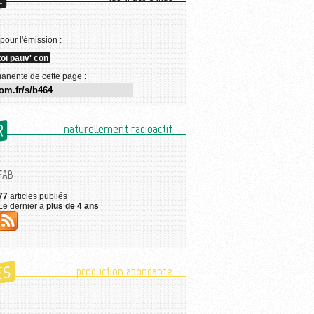
E
 pour l'émission :
toi pauv' con
anente de cette page :
R
naturellement radioactif
FAB
77
articles publiés
Le dernier a
plus de 4 ans
ES
production abondante