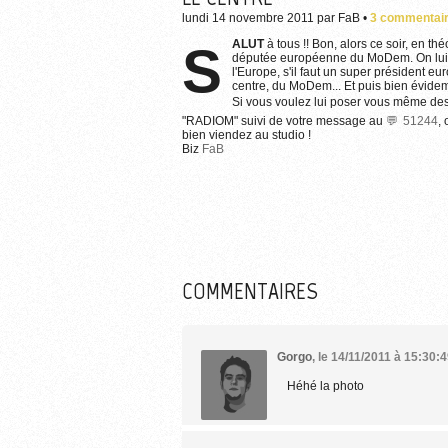
lundi 14 novembre 2011
par
FaB
•
3 commentai
SALUT
à tous !! Bon, alors ce soir, en th
députée européenne du MoDem. On lui po
l'Europe, s'il faut un super président e
centre, du MoDem... Et puis bien évideme
Si vous voulez lui poser vous même des 
"RADIOM" suivi de votre message au
51244
,
bien viendez au studio !
Biz
FaB
COMMENTAIRES
Gorgo
,
le 14/11/2011 à 15:30:
Héhé la photo