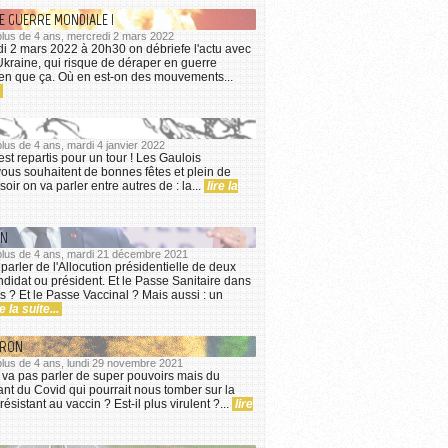
E GUERRE MONDIALE !
 plus de 4 ans, mercredi 2 mars 2022
di 2 mars 2022 à 20h30 on débriefe l'actu avec
Ukraine, qui risque de déraper en guerre
en que ça. Où en est-on des mouvements...
 plus de 4 ans, mardi 4 janvier 2022
est repartis pour un tour ! Les Gaulois
vous souhaitent de bonnes fêtes et plein de
oir on va parler entre autres de : la...
lire la
ON
a plus de 4 ans, mardi 21 décembre 2021
parler de l'Allocution présidentielle de deux
didat ou président. Et le Passe Sanitaire dans
es ? Et le Passe Vaccinal ? Mais aussi : un
re la suite...
CRON
 plus de 4 ans, lundi 29 novembre 2021
 va pas parler de super pouvoirs mais du
nt du Covid qui pourrait nous tomber sur la
 résistant au vaccin ? Est-il plus virulent ?...
lire