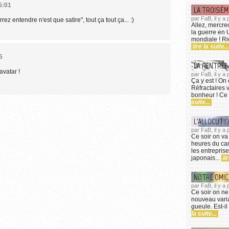
5:01
LA TROISIÈM
par FaB, il y a
rez entendre n'est que satire", tout ça tout ça... :)
Allez, mercre
la guerre en 
mondiale ! Ri
lire la suite...
5
LA RENTRÉE
avatar !
par FaB, il y a
Ça y est ! On 
Réfractaires 
bonheur ! Ce s
suite...
L'ALLOCUTI
par FaB, il y 
Ce soir on va 
heures du can
les entrepris
japonais...
li
NOTRE OMI
par FaB, il y a
Ce soir on ne
nouveau varia
gueule. Est-il
la suite...