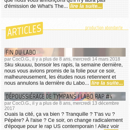
d'émission de What's The...
lire la suite...
ARTICLES
production abondante
FIN DU LABO
par CocO.G., il y a plus de 8 ans, mercredi 14 mars 2018
Sku skuuuu, bonsoir les rapis, la semaine dernière,
nous vous avions promis de la folie pour ce soir,
malheureusement, les études nous retiennent et
nous annulons la dernière du Labo...
lire la suite...
DÉPOUSSIÉRAGE DE TYMPANS | LABO RAP #4
par CocO.G., il y a plus de 8 ans, mercredi 13 décembre
2017
Ouais la cité, ça va bien ? Tranquille ? T'as vu ?
Pépère? À l'aise ? Ce soir, on change radicalement
d'époque pour le rap US contemporain ! Allez voir