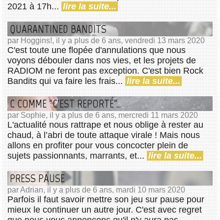
2021 à 17h...
lire la suite...
QUARANTINED BANDITS
par Hoggins!, il y a plus de 6 ans, vendredi 13 mars 2020
C'est toute une flopée d'annulations que nous
voyons débouler dans nos vies, et les projets de
RADIOM ne feront pas exception. C'est bien Rock
Bandits qui va faire les frais...
lire la suite...
C COMME "C'EST REPORTÉ"...
par Sophie, il y a plus de 6 ans, mercredi 11 mars 2020
L'actualité nous rattrape et nous oblige à rester au
chaud, à l’abri de toute attaque virale ! Mais nous
allons en profiter pour vous concocter plein de
sujets passionnants, marrants, et...
lire la suite...
PRESS PAUSE
par Adrian, il y a plus de 6 ans, mardi 10 mars 2020
Parfois il faut savoir mettre son jeu sur pause pour
mieux le continuer un autre jour. C'est avec regret
que nous vous annonçons qu'il n'y aura pas