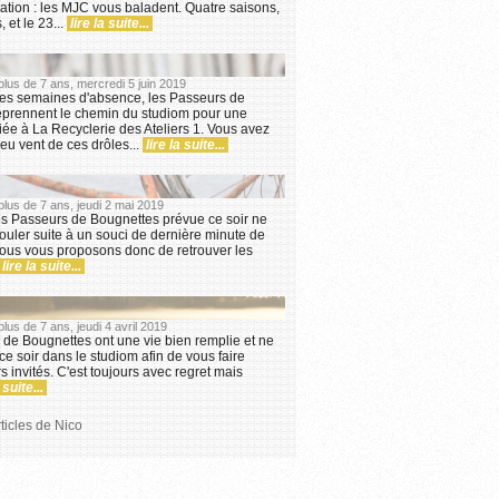
ation : les MJC vous baladent. Quatre saisons,
 et le 23...
lire la suite...
a plus de 7 ans, mercredi 5 juin 2019
es semaines d'absence, les Passeurs de
eprennent le chemin du studiom pour une
ée à La Recyclerie des Ateliers 1. Vous avez
eu vent de ces drôles...
lire la suite...
 plus de 7 ans, jeudi 2 mai 2019
es Passeurs de Bougnettes prévue ce soir ne
ouler suite à un souci de dernière minute de
Nous vous proposons donc de retrouver les
lire la suite...
 plus de 7 ans, jeudi 4 avril 2019
de Bougnettes ont une vie bien remplie et ne
ce soir dans le studiom afin de vous faire
s invités. C'est toujours avec regret mais
 suite...
rticles de Nico