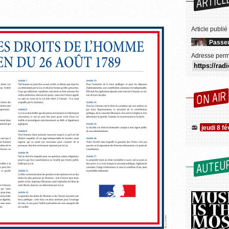
ARTICL
Article publié
Passeu
Adresse perm
ON AIR
jeudi 8 f
AUTEU