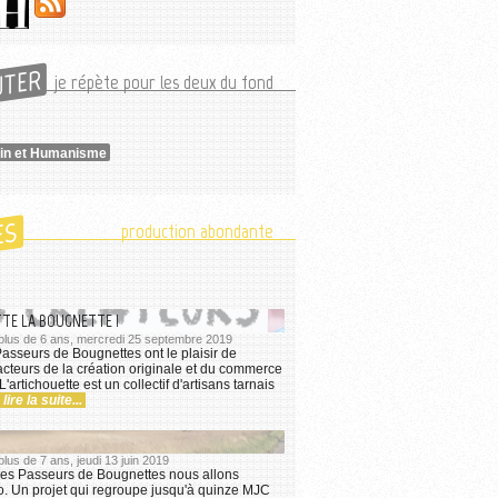
UTER
je répète pour les deux du fond
in et Humanisme
ES
production abondante
TE LA BOUGNETTE !
a plus de 6 ans, mercredi 25 septembre 2019
Passeurs de Bougnettes ont le plaisir de
acteurs de la création originale et du commerce
L'artichouette est un collectif d'artisans tarnais
lire la suite...
 plus de 7 ans, jeudi 13 juin 2019
les Passeurs de Bougnettes nous allons
o. Un projet qui regroupe jusqu'à quinze MJC