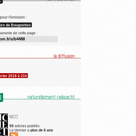
E
 pour l'émission :
rs de Bougnettes
anente de cette page :
la diffusion
évrier 2018 à 21h
R
naturellement radioactif
NICO
50
articles publiés
Le dernier a
plus de 6 ans