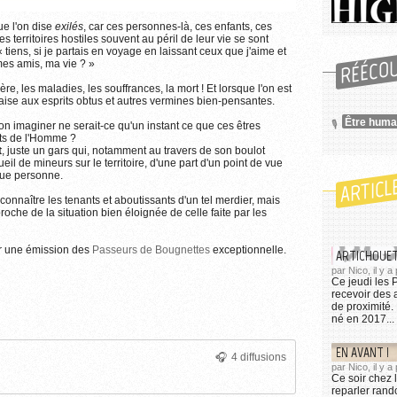
ue l'on dise
exilés
, car ces personnes-là, ces enfants, ces
Plus d'informations sur l'utilisation des images...
territoires hostiles souvent au péril de leur vie se sont
tiens, si je partais en voyage en laissant ceux que j'aime et
RÉÉCO
mes amis, ma vie ? »
re, les maladies, les souffrances, la mort ! Et lorsque l'on est
éplaise aux esprits obtus et autres vermines bien-pensantes.
Être huma
n imaginer ne serait-ce qu'un instant ce que ces êtres
its de l'Homme ?
t
, juste un gars qui, notamment au travers de son boulot
ueil de mineurs sur le territoire, d'une part d'un point de vue
 que personne.
ARTICL
connaître les tenants et aboutissants d'un tel merdier, mais
che de la situation bien éloignée de celle faite par les
ur une émission des
Passeurs de Bougnettes
exceptionnelle.
ARTICHOUET
par Nico, il y 
Ce jeudi les 
recevoir des 
de proximité. 
né en 2017...
EN AVANT !
4 diffusions
par Nico, il y a
Ce soir chez 
reparler rand