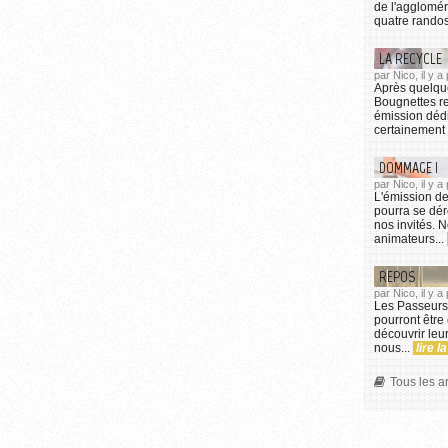
de l'agglomér
quatre randos,
LA RECYCLE
par Nico, il y 
Après quelqu
Bougnettes r
émission dédi
certainement 
DOMMAGE !
par Nico, il y a
L'émission d
pourra se dér
nos invités. 
animateurs...
REPOS
par Nico, il y a
Les Passeurs 
pourront être 
découvrir leur
nous...
lire la
Tous les a