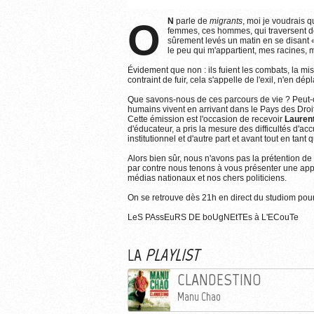
ON
parle de
migrants
, moi je voudrais q
femmes, ces hommes, qui traversent des 
sûrement levés un matin en se disant « 
le peu qui m'appartient, mes racines, 
Évidement que non : ils fuient les combats, la misè
contraint de fuir, cela s'appelle de l'exil, n'en d
Que savons-nous de ces parcours de vie ? Peut-o
humains vivent en arrivant dans le Pays des Dro
Cette émission est l'occasion de recevoir
Lauren
d'éducateur, a pris la mesure des difficultés d'acc
institutionnel et d'autre part et avant tout en tant
Alors bien sûr, nous n'avons pas la prétention de 
par contre nous tenons à vous présenter une appro
médias nationaux et nos chers politiciens.
On se retrouve dès 21h en direct du studiom po
LeS PAssEuRS DE boUgNEtTEs à L'ECouTe
LA
PLAYLIST
CLANDESTINO
Manu Chao