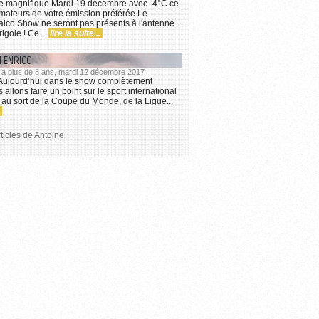
ce magnifique Mardi 19 décembre avec -4°C ce
imateurs de votre émission préférée Le
co Show ne seront pas présents à l'antenne...
igole ! Ce...
lire la suite...
I ENRICO
 y a plus de 8 ans, mardi 12 décembre 2017
 Aujourd’hui dans le show complètement
allons faire un point sur le sport international
e au sort de la Coupe du Monde, de la Ligue...
rticles de Antoine