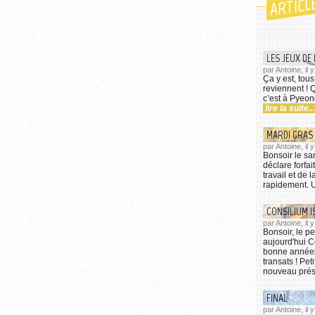
ARTICL
LES JEUX DE 
par Antoine, il 
Ça y est, tou
reviennent ! Q
c’est à Pyeon
lire la suite...
MARDI GRAS
par Antoine, il
Bonsoir le s
déclare forfa
travail et de 
rapidement. U
CONSILIUM I
par Antoine, il 
Bonsoir, le p
aujourd'hui C
bonne annéel
transats ! Pe
nouveau prése
FINAL
par Antoine, il