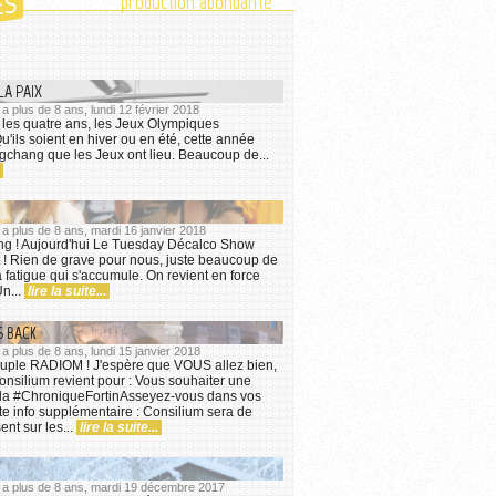
ES
production abondante
LA PAIX
y a plus de 8 ans, lundi 12 février 2018
s les quatre ans, les Jeux Olympiques
u'ils soient en hiver ou en été, cette année
gchang que les Jeux ont lieu. Beaucoup de...
 y a plus de 8 ans, mardi 16 janvier 2018
ang ! Aujourd'hui Le Tuesday Décalco Show
it ! Rien de grave pour nous, juste beaucoup de
la fatigue qui s'accumule. On revient en force
n...
lire la suite...
S BACK
y a plus de 8 ans, lundi 15 janvier 2018
euple RADIOM ! J'espère que VOUS allez bien,
onsilium revient pour : Vous souhaiter une
a #ChroniqueFortinAsseyez-vous dans vos
tite info supplémentaire : Consilium sera de
nt sur les...
lire la suite...
 y a plus de 8 ans, mardi 19 décembre 2017