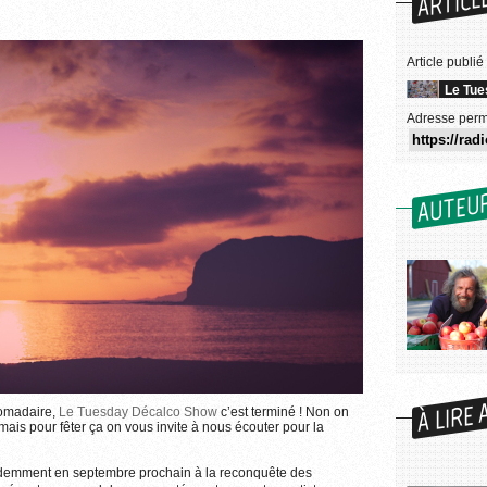
ARTICL
Article publié
Le Tue
Adresse perm
AUTEU
À LIRE 
Pixabay / bssmadeit (CC0 1.0)
omadaire,
Le Tuesday Décalco Show
c’est terminé ! Non on
Plus d'informations sur l'utilisation des images...
ais pour fêter ça on vous invite à nous écouter pour la
idemment en septembre prochain à la reconquête des