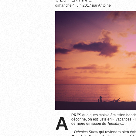
dimanche 4 juin 2017
par
Antoine
APRÈS
quelques mois d’émission hebd
déconne, on est juste en « vacances » m
dernière émission du
Tuesday
...
...
Décalco Show
qui reviendra bien év