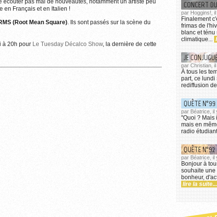
ire écouter pas mal de nouveautés, notamment un artiste peu
e en Français et en Italien !
par Hoggins!, i
Finalement c'
RMS (Root Mean Square)
. Ils sont passés sur la scène du
frimas de l'h
blanc et tén
climatique...
 à 20h pour
Le Tuesday Décalco Show
, la dernière de cette
JE CONJUGUE
par Christian, i
À tous les te
part, ce lund
rediffusion d
QUÊTE N°99 
par Béatrice, il
"Quoi ? Mais i
mais en même
radio étudiante
QUÊTE N°92 
par Béatrice, 
Bonjour à tou
souhaite une 
bonheur, d'ac
lire la suite...