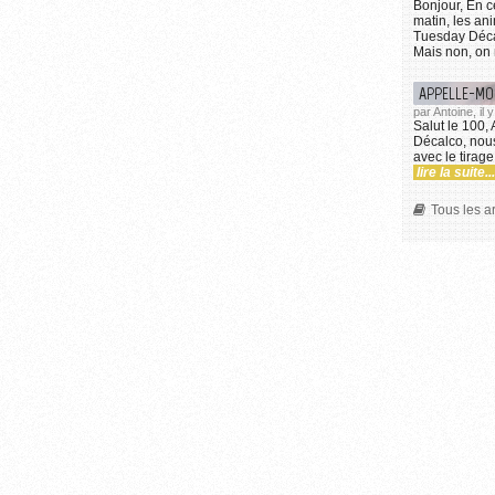
Bonjour, En 
matin, les an
Tuesday Décal
Mais non, on r
APPELLE-MO
par Antoine, il
Salut le 100,
Décalco, nous 
avec le tirag
lire la suite...
Tous les a