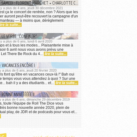
CONCERT DU SAMEDI : FLORENT MARCHET + CHARLOTTE COULEAU
l y a plus de 4 ans, jeudi 30 décembre 2021
est ça le concert de rentrée, non ? Alors que les
iver auront peut-être recouvert la campagne d'un
u manteau — à moins que, dérèglement
lire la suite...
 LE VERBE "CONFINER"...
l y a plus de 6 ans, lundi 6 avril 2020
mps et à tous les modes... Plaisanterie mise à
i soir 6 avril nous vous avons prévu une
e Let There Be Rock du 4...
lire la suite...
: VACANCES ENCORE !
 y a plus de 6 ans, jeudi 20 février 2020
ls font qu'être en vacances ceux-là !" Bah oui
 temps vous vous attendiez à quoi ? Sur une
... bah il y a des étudiants... et...
lire la suite...
: BONNE ANNÉÉÉÉÉE !!
il y a plus de 6 ans, dimanche 29 décembre 2019
s, toute l'équipe de Roll The Dice vous
très bonne nouvelle année 2020, plein de
tual play, de JDR et de podcasts pour vous et...