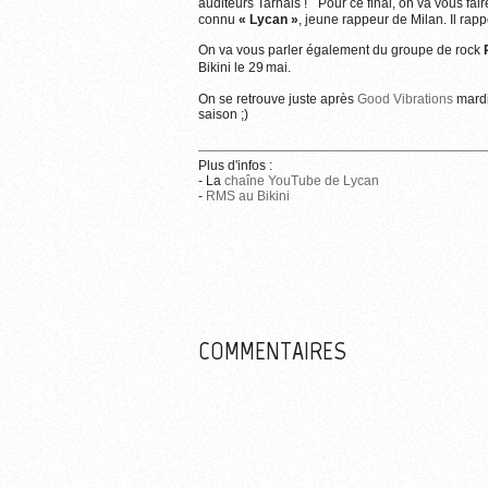
auditeurs Tarnais ! Pour ce final, on va vous fa
connu
« Lycan »
, jeune rappeur de Milan. Il rapp
On va vous parler également du groupe de rock
Bikini le 29 mai.
On se retrouve juste après
Good Vibrations
mardi
saison ;)
Plus d'infos :
- La
chaîne YouTube de Lycan
-
RMS au Bikini
COMMENTAIRES