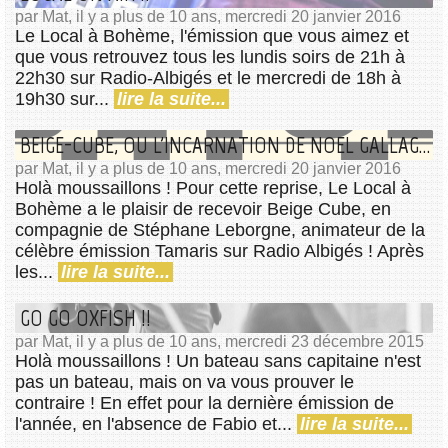
par Mat, il y a plus de 10 ans, mercredi 20 janvier 2016
Le Local à Bohème, l'émission que vous aimez et
que vous retrouvez tous les lundis soirs de 21h à
22h30 sur Radio-Albigés et le mercredi de 18h à
19h30 sur...
lire la suite...
BEIGE-CUBE, OU L'INCARNATION DE NOEL GALLAGHER
par Mat, il y a plus de 10 ans, mercredi 20 janvier 2016
Holà moussaillons ! Pour cette reprise, Le Local à
Bohème a le plaisir de recevoir Beige Cube, en
compagnie de Stéphane Leborgne, animateur de la
célèbre émission Tamaris sur Radio Albigés ! Après
les...
lire la suite...
GO GO OXFISH !!
par Mat, il y a plus de 10 ans, mercredi 23 décembre 2015
Holà moussaillons ! Un bateau sans capitaine n'est
pas un bateau, mais on va vous prouver le
contraire ! En effet pour la dernière émission de
l'année, en l'absence de Fabio et...
lire la suite...