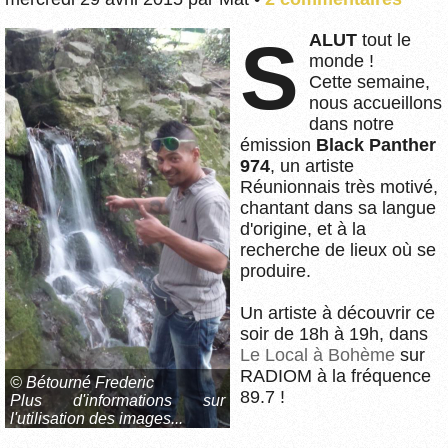
SALUT
tout le
monde !
Cette semaine,
nous accueillons
dans notre
émission
Black Panther
974
, un artiste
Réunionnais très motivé,
chantant dans sa langue
d'origine, et à la
recherche de lieux où se
produire.
Un artiste à découvrir ce
soir de 18h à 19h, dans
Le Local à Bohème
sur
RADIOM à la fréquence
© Bétourné Frederic
89.7 !
Plus d'informations sur
l'utilisation des images...