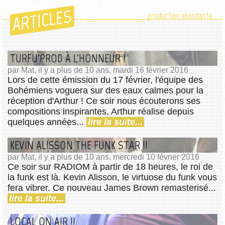
ARTICLES
production abondante
TURFU'PROD À L'HONNEUR !
par Mat, il y a plus de 10 ans, mardi 16 février 2016
Lors de cette émission du 17 février, l'équipe des
Bohémiens voguera sur des eaux calmes pour la
réception d'Arthur ! Ce soir nous écouterons ses
compositions inspirantes. Arthur réalise depuis
quelques années...
lire la suite...
KEVIN ALISSON THE FUNK STAR !!
par Mat, il y a plus de 10 ans, mercredi 10 février 2016
Ce soir sur RADIOM à partir de 18 heures, le roi de
la funk est là. Kevin Alisson, le virtuose du funk vous
fera vibrer. Ce nouveau James Brown remasterisé...
lire la suite...
LOCAL ON AIR !!