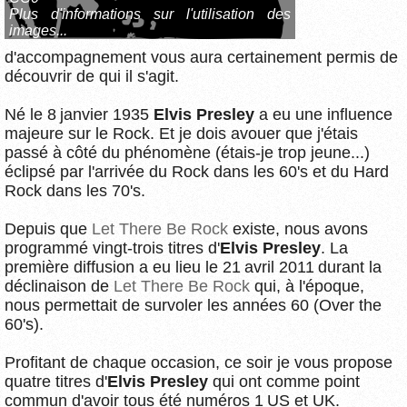
Plus d'informations sur l'utilisation des
images...
d'accompagnement vous aura certainement permis de
découvrir de qui il s'agit.
Né le 8 janvier 1935
Elvis Presley
a eu une influence
majeure sur le Rock. Et je dois avouer que j'étais
passé à côté du phénomène (étais-je trop jeune...)
éclipsé par l'arrivée du Rock dans les 60's et du Hard
Rock dans les 70's.
Depuis que
Let There Be Rock
existe, nous avons
programmé vingt-trois titres d'
Elvis Presley
. La
première diffusion a eu lieu le 21 avril 2011 durant la
déclinaison de
Let There Be Rock
qui, à l'époque,
nous permettait de survoler les années 60 (Over the
60's).
Profitant de chaque occasion, ce soir je vous propose
quatre titres d'
Elvis Presley
qui ont comme point
commun d'avoir tous été numéros 1 US et UK.