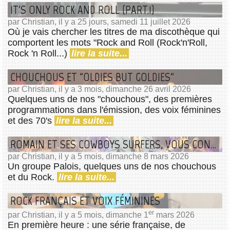
IT'S ONLY ROCK AND ROLL (PART.1)
par Christian, il y a 25 jours, samedi 11 juillet 2026
Où je vais chercher les titres de ma discothèque qui
comportent les mots "Rock and Roll (Rock'n'Roll,
Rock 'n Roll...)
lire la suite...
CHOUCHOUS ET "OLDIES BUT GOLDIES"
par Christian, il y a 3 mois, dimanche 26 avril 2026
Quelques uns de nos "chouchous", des premières
programmations dans l'émission, des voix féminines
et des 70's
lire la suite...
ROMAIN ET SES COWBOYS SURFERS, VOUS CONNAISSEZ ?
par Christian, il y a 5 mois, dimanche 8 mars 2026
Un groupe Palois, quelques uns de nos chouchous
et du Rock.
lire la suite...
ROCK FRANÇAIS ET VOIX FÉMININES
er
par Christian, il y a 5 mois, dimanche 1
mars 2026
En première heure : une série française, de