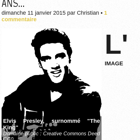
ANS...
dimanche 11 janvier 2015
par
Christian
•
1
commentaire
L'
IMAGE
Elvis Presley, surnommé "The
King"
Domaine public : Creative Commons Deed
CC0