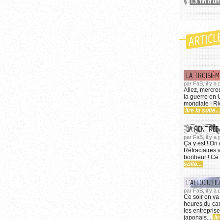
La fin d'u
images...
ARTICL
LA TROISIÈM
par FaB, il y a
Allez, mercre
la guerre en 
mondiale ! Ri
lire la suite...
LA RENTRÉE
par FaB, il y a
Ça y est ! On 
Réfractaires 
bonheur ! Ce s
suite...
L'ALLOCUTI
par FaB, il y 
Ce soir on va 
heures du can
les entrepris
japonais...
li