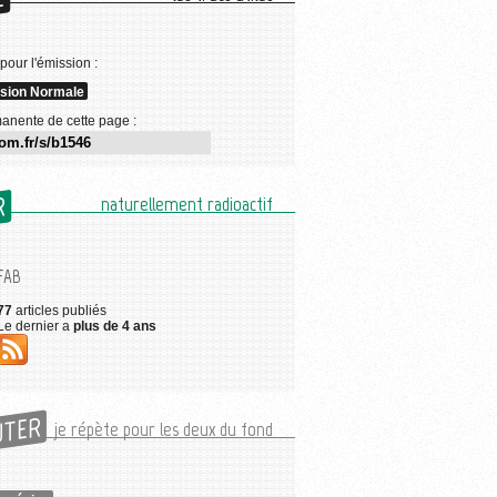
E
 pour l'émission :
sion Normale
anente de cette page :
R
naturellement radioactif
FAB
77
articles publiés
Le dernier a
plus de 4 ans
UTER
je répète pour les deux du fond