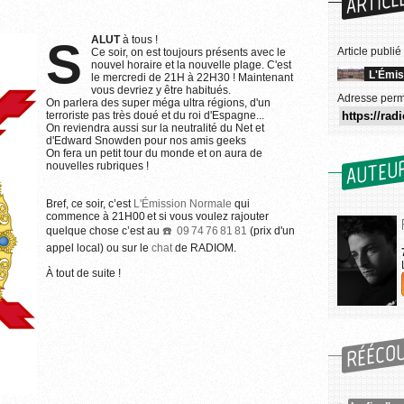
ARTICL
SALUT
à tous !
Article publié
Ce soir, on est toujours présents avec le
nouvel horaire et la nouvelle plage. C'est
L'Émis
le mercredi de 21H à 22H30 ! Maintenant
vous devriez y être habitués.
Adresse perm
On parlera des super méga ultra régions, d'un
terroriste pas très doué et du roi d'Espagne...
On reviendra aussi sur la neutralité du Net et
d'Edward Snowden pour nos amis geeks
On fera un petit tour du monde et on aura de
AUTEU
nouvelles rubriques !
Bref, ce soir, c’est
L'Émission Normale
qui
commence à 21H00 et si vous voulez rajouter
quelque chose c’est au
09 74 76 81 81
(prix d'un
appel local) ou sur le
chat
de RADIOM.
À tout de suite !
RÉÉCO