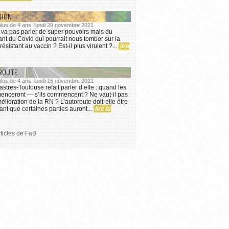
CRON
 plus de 4 ans, lundi 29 novembre 2021
 va pas parler de super pouvoirs mais du
nt du Covid qui pourrait nous tomber sur la
 résistant au vaccin ? Est-il plus virulent ?...
lire
ROUTE
 plus de 4 ans, lundi 15 novembre 2021
stres-Toulouse refait parler d’elle : quand les
enceront — s’ils commencent ? Ne vaut-il pas
lioration de la RN ? L’autoroute doit-elle être
nt que certaines parties auront...
lire la
rticles de FaB