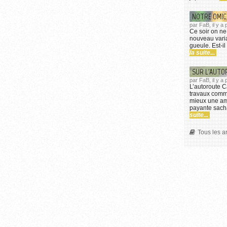
NOTRE OMI
par FaB, il y a
Ce soir on ne
nouveau varia
gueule. Est-il
la suite...
SUR L'AUTO
par FaB, il y a
L’autoroute Ca
travaux comm
mieux une amé
payante sacha
suite...
Tous les a