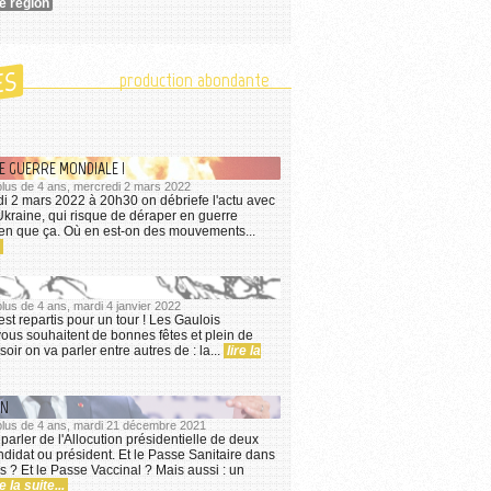
ne région
ES
production abondante
E GUERRE MONDIALE !
 plus de 4 ans, mercredi 2 mars 2022
di 2 mars 2022 à 20h30 on débriefe l'actu avec
Ukraine, qui risque de déraper en guerre
en que ça. Où en est-on des mouvements...
 plus de 4 ans, mardi 4 janvier 2022
est repartis pour un tour ! Les Gaulois
vous souhaitent de bonnes fêtes et plein de
oir on va parler entre autres de : la...
lire la
ON
a plus de 4 ans, mardi 21 décembre 2021
parler de l'Allocution présidentielle de deux
didat ou président. Et le Passe Sanitaire dans
es ? Et le Passe Vaccinal ? Mais aussi : un
re la suite...