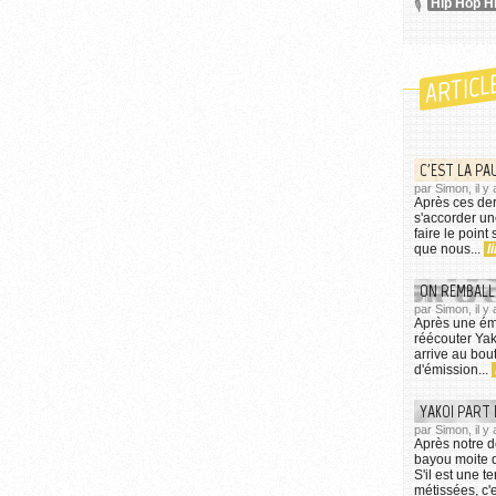
Hip Hop H
ARTICL
C'EST LA PAU
par Simon, il y 
Après ces der
s'accorder un
faire le point
que nous...
l
ON REMBALLE
par Simon, il y
Après une émi
réécouter Yako
arrive au bou
d'émission...
YAKOI PART 
par Simon, il y
Après notre de
bayou moite d
S'il est une t
métissées, c'e