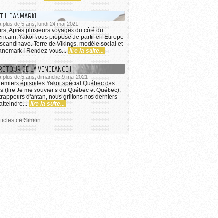
TIL DANMARK!
 a plus de 5 ans, lundi 24 mai 2021
rs, Après plusieurs voyages du côté du
ricain, Yakoi vous propose de partir en Europe
scandinave. Terre de Vikings, modèle social et
Danemark ! Rendez-vous...
lire la suite...
 RETOUR DE LA VENGEANCE !
 a plus de 5 ans, dimanche 9 mai 2021
remiers épisodes Yakoi spécial Québec des
fs (lire Je me souviens du Québec et Québec),
 trappeurs d'antan, nous grillons nos derniers
atteindre...
lire la suite...
rticles de Simon