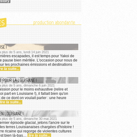
istory
ES
production abondante
SE !
a plus de 5 ans, lundi 14 juin 2021
nières escapades, il est temps pour Yakoi de
e pause bien méritée. L'occasion pour nous de
 sur les prochaines émissions et destinations
ire la suite...
 POUR LA LOUISIANE !
 a plus de 5 ans, dimanche 6 juin 2021
ssion pour le moins exhaustive (relire et
i part en Louisiane !), il fallait bien qu'on
t de ce dont on voulait parler : une heure
lire la suite...
EN LOUISIANE !
 a plus de 5 ans, dimanche 30 mai 2021
rnier épisode glacial, jetons l'ancre sur le
es terres Louisianaises chargées d'histoire !
erre ricaine qui regorge de violentes cultures
st bien là-bas....
lire la suite...