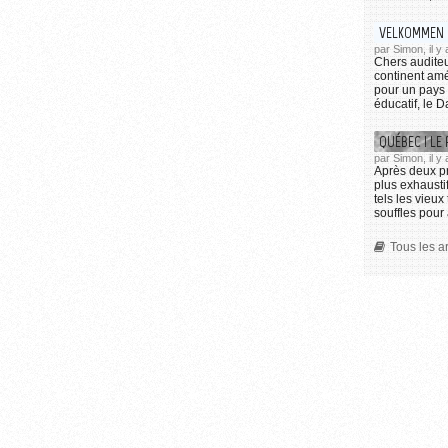
VELKOMMEN 
par Simon, il y
Chers auditeu
continent amé
pour un pays 
éducatif, le 
QUÉBEC ! LE
par Simon, il y
Après deux p
plus exhausti
tels les vieux
souffles pour 
Tous les a