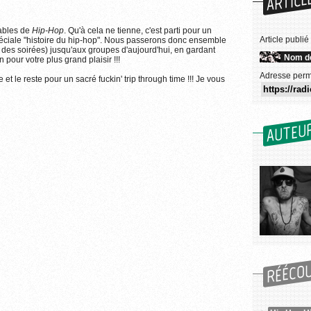
ARTICL
cables de
Hip-Hop
. Qu'à cela ne tienne, c'est parti pour un
Article publié
éciale "histoire du hip-hop". Nous passerons donc ensemble
des soirées) jusqu'aux groupes d'aujourd'hui, en gardant
Nom de
our votre plus grand plaisir !!!
Adresse perm
 le reste pour un sacré fuckin' trip through time !!! Je vous
AUTEU
RÉÉCO