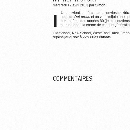
mercredi 17 avril 2013
par
Simon
IL
nous vient tout-à-coup des envies inextri
coup de
DeLorean
et on vous mijote une sp
par le début des années 80 (je me souviens 
bien entendu la crème de chaque génération p
Old School, New School, West/East Coast, France et
rejoins jeudi soir à 22h30 les enfants.
COMMENTAIRES