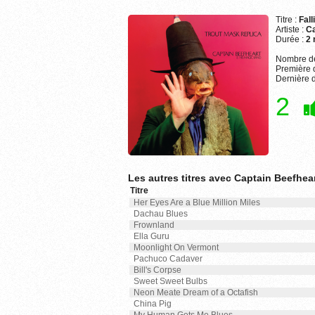
Titre :
Fall
Artiste :
Ca
Durée :
2 
Nombre de
Première d
Dernière d
2
Les autres titres avec Captain Beefhe
Titre
Her Eyes Are a Blue Million Miles
Dachau Blues
Frownland
Ella Guru
Moonlight On Vermont
Pachuco Cadaver
Bill's Corpse
Sweet Sweet Bulbs
Neon Meate Dream of a Octafish
China Pig