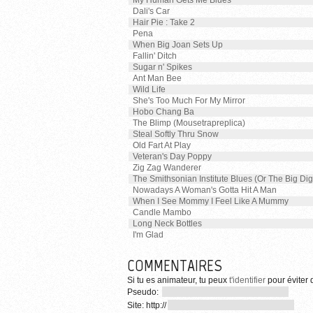
My Human Gets Me Blues
Dali's Car
Hair Pie : Take 2
Pena
When Big Joan Sets Up
Fallin' Ditch
Sugar n' Spikes
Ant Man Bee
Wild Life
She's Too Much For My Mirror
Hobo Chang Ba
The Blimp (Mousetrapreplica)
Steal Softly Thru Snow
Old Fart At Play
Veteran's Day Poppy
Zig Zag Wanderer
The Smithsonian Institute Blues (Or The Big Dig
Nowadays A Woman's Gotta Hit A Man
When I See Mommy I Feel Like A Mummy
Candle Mambo
Long Neck Bottles
I'm Glad
COMMENTAIRES
Si tu es animateur, tu peux
t'identifier
pour éviter d
Pseudo:
Site: http://