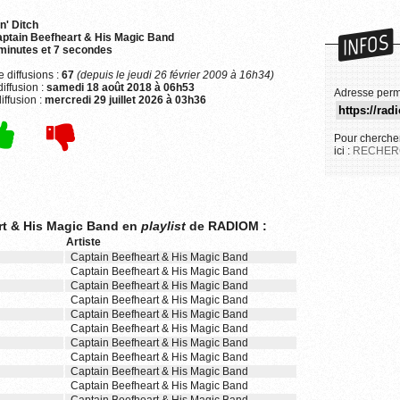
in' Ditch
INFOS
ptain Beefheart & His Magic Band
minutes et 7 secondes
 diffusions :
67
(depuis le jeudi 26 février 2009 à 16h34)
iffusion :
samedi 18 août 2018 à 06h53
Adresse perm
iffusion :
mercredi 29 juillet 2026 à 03h36
Pour chercher
ici :
RECHER
art & His Magic Band en
playlist
de RADIOM :
Artiste
Captain Beefheart & His Magic Band
Captain Beefheart & His Magic Band
Captain Beefheart & His Magic Band
Captain Beefheart & His Magic Band
Captain Beefheart & His Magic Band
Captain Beefheart & His Magic Band
Captain Beefheart & His Magic Band
Captain Beefheart & His Magic Band
Captain Beefheart & His Magic Band
Captain Beefheart & His Magic Band